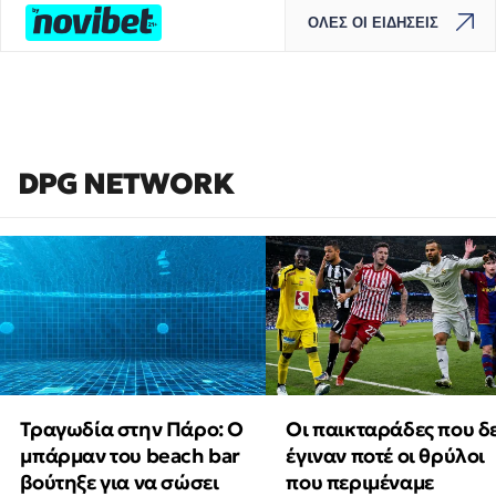
ΟΛΕΣ ΟΙ ΕΙΔΗΣΕΙΣ
DPG NETWORK
Τραγωδία στην Πάρο: Ο
Οι παικταράδες που δ
μπάρμαν του beach bar
έγιναν ποτέ οι θρύλοι
βούτηξε για να σώσει
που περιμέναμε