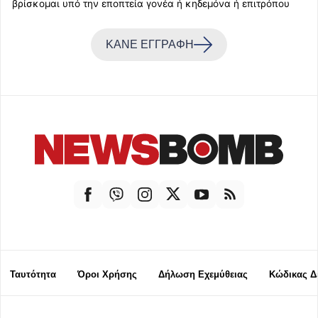
βρίσκομαι υπό την εποπτεία γονέα ή κηδεμόνα ή επιτρόπου
ΚΑΝΕ ΕΓΓΡΑΦΗ
Ταυτότητα
Όροι Χρήσης
Δήλωση Εχεμύθειας
Κώδικας Δ