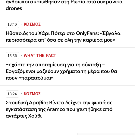
άνθρωποι σκοτώθηκαν στη Ρωσία από ουκρανικά
drones
∙
ΚΟΣΜΟΣ
13:46
Ηθοποιός του Χάρι Πότερ στο OnlyFans: «Έβγαλα
περισσότερα απ’ όσα σε όλη την καριέρα μου»
∙
WHAT THE FACT
13:36
Ξεχάστε την αποταμίευση για τη σύνταξη –
Εργαζόμενοι μαζεύουν χρήματα τη μέρα που θα
πουν «παραιτούμαι»
∙
ΚΟΣΜΟΣ
13:24
Σαουδική Αραβία: Βίντεο δείχνει την φωτιά σε
εγκατάσταση της Aramco που χτυπήθηκε από
αντάρτες Χούθι