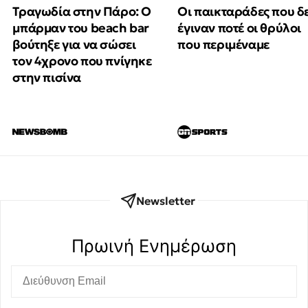
Τραγωδία στην Πάρο: Ο
Οι παικταράδες που δ
μπάρμαν του beach bar
έγιναν ποτέ οι θρύλοι
βούτηξε για να σώσει
που περιμέναμε
τον 4χρονο που πνίγηκε
στην πισίνα
Newsletter
Πρωινή Eνημέρωση