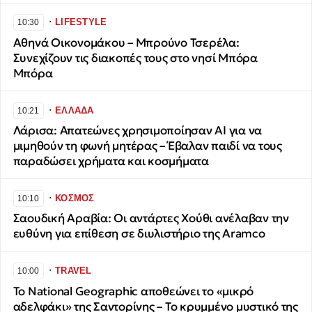
∙
LIFESTYLE
10:30
Αθηνά Οικονομάκου – Μπρούνο Τσερέλα:
Συνεχίζουν τις διακοπές τους στο νησί Μπόρα
Μπόρα
∙
ΕΛΛΑΔΑ
10:21
Λάρισα: Απατεώνες χρησιμοποίησαν AI για να
μιμηθούν τη φωνή μητέρας – Έβαλαν παιδί να τους
παραδώσει χρήματα και κοσμήματα
∙
ΚΟΣΜΟΣ
10:10
Σαουδική Αραβία: Οι αντάρτες Χούθι ανέλαβαν την
ευθύνη για επίθεση σε διυλιστήριο της Aramco
∙
TRAVEL
10:00
Το National Geographic αποθεώνει το «μικρό
αδελφάκι» της Σαντορίνης – Το κρυμμένο μυστικό της