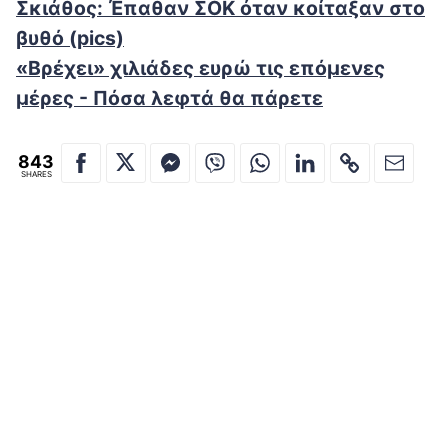
Σκιάθος: Έπαθαν ΣΟΚ όταν κοίταξαν στο
βυθό (pics)
«Βρέχει» χιλιάδες ευρώ τις επόμενες
μέρες - Πόσα λεφτά θα πάρετε
843
SHARES