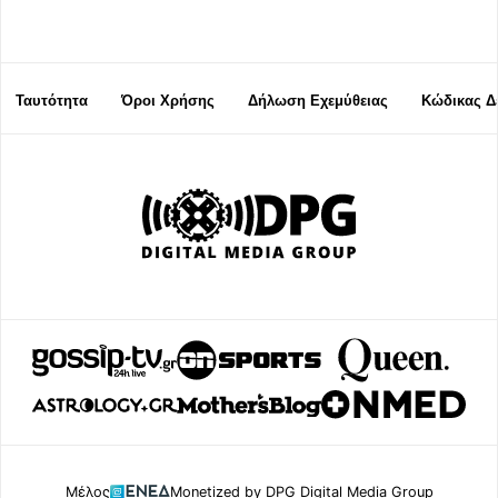
Ταυτότητα
Όροι Χρήσης
Δήλωση Εχεμύθειας
Κώδικας Δ
Μέλος
Monetized by DPG Digital Media Group