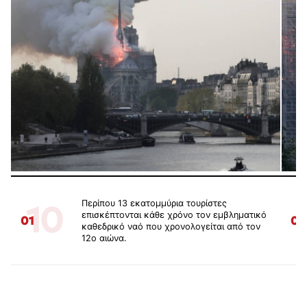
10
Περίπου 13 εκατομμύρια τουρίστες
επισκέπτονται κάθε χρόνο τον εμβληματικό
01
02
καθεδρικό ναό που χρονολογείται από τον
12ο αιώνα.