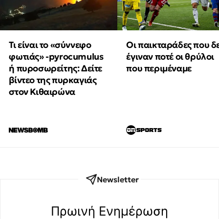
Τι είναι το «σύννεφο
Οι παικταράδες που δ
φωτιάς» -pyrocumulus
έγιναν ποτέ οι θρύλοι
ή πυροσωρείτης: Δείτε
που περιμέναμε
βίντεο της πυρκαγιάς
στον Κιθαιρώνα
Newsletter
Πρωινή Eνημέρωση