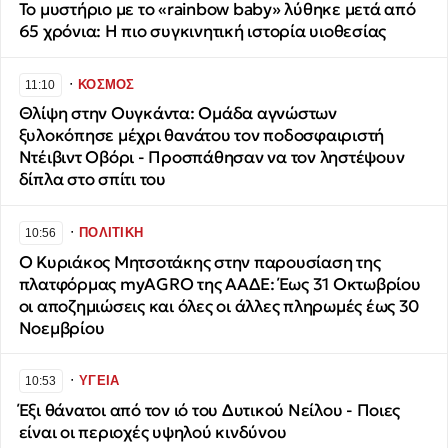
Το μυστήριο με το «rainbow baby» λύθηκε μετά από
65 χρόνια: Η πιο συγκινητική ιστορία υιοθεσίας
∙
ΚΟΣΜΟΣ
11:10
Θλίψη στην Ουγκάντα: Ομάδα αγνώστων
ξυλοκόπησε μέχρι θανάτου τον ποδοσφαιριστή
Ντέιβιντ Οβόρι - Προσπάθησαν να τον ληστέψουν
δίπλα στο σπίτι του
∙
ΠΟΛΙΤΙΚΗ
10:56
Ο Κυριάκος Μητσοτάκης στην παρουσίαση της
πλατφόρμας myAGRO της ΑΑΔΕ: Έως 31 Οκτωβρίου
οι αποζημιώσεις και όλες οι άλλες πληρωμές έως 30
Νοεμβρίου
∙
ΥΓΕΙΑ
10:53
Έξι θάνατοι από τον ιό του Δυτικού Νείλου - Ποιες
είναι οι περιοχές υψηλού κινδύνου