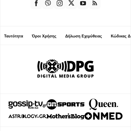
Ταυτότητα
Όροι Χρήσης
Δήλωση Εχεμύθειας
Κώδικας Δ