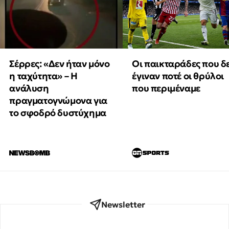
Οι παικταράδες που δ
Σέρρες: «Δεν ήταν μόνο
έγιναν ποτέ οι θρύλοι
η ταχύτητα» – Η
που περιμέναμε
ανάλυση
πραγματογνώμονα για
το σφοδρό δυστύχημα
Newsletter