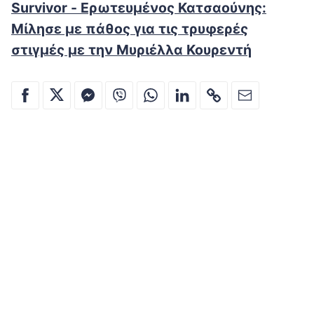
Survivor - Ερωτευμένος Κατσαούνης:
Μίλησε με πάθος για τις τρυφερές
στιγμές με την Μυριέλλα Κουρεντή