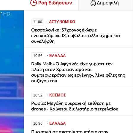
Ροή Ειδήσεων
Δημοφιλή
∙
ΑΣΤΥΝΟΜΙΚΟ
11:00
Θεσσαλονίκη: 37χρονος έκλεψε
ενοικιαζόμενο ΙΧ, εμβόλισε άλλο όχημα και
συνελήφθη
∙
ΕΛΛΑΔΑ
10:56
Daily Mail: «Ο Αφγανός είχε γυρίσει την
πλάτη στον Χριστιανισμό και
συμπεριφερόταν ως εργένης», λένε φίλες της
συζύγου του
∙
ΚΟΣΜΟΣ
10:52
Ρωσία: Μεγάλη ουκρανική επίθεση με
drones - Καίγεται διυλιστήριο πετρελαίου
∙
ΕΛΛΑΔΑ
10:36
Πυρκαγιά σε ακατοίκητο κτήριο στην