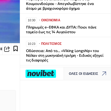
Κουμουνδούρου - Απεγκλωβίστηκε ένα
άτομο με βραχιονοφόρο όχημα
∙
ΟΙΚΟΝΟΜΙΑ
10:30
Πληρωμές e–ΕΦΚΑ και ΔΥΠΑ: Ποιοι πάνε
ταμείο έως τις 14 Αυγούστου
∙
ΠΟΛΙΤΙΣΜΟΣ
10:23
ΣΕ
Οδύσσεια: Από το... «Viking Longship» του
Νόλαν στη μυκηναϊκή τριήρη - Ειδικός εξηγεί
τις διαφορές
∙
ΚΟΣΜΟΣ
10:15
ΟΛΕΣ ΟΙ ΕΙΔΗΣΕΙΣ
Χόρεψε και κέρδισε 20% έκπτωση στη
βενζίνη – Η ευρηματική προσφορά
πρατηρίου στις Ηνωμένες Πολιτείες
∙
ΚΟΣΜΟΣ
10:13
Έρχεται σύγκρουση «μεγάλης κλίμακας» στην