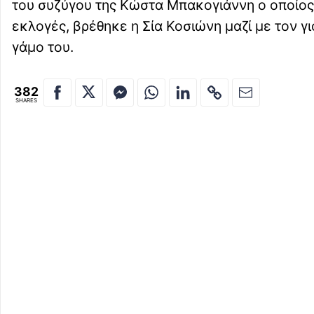
του συζύγου της Κώστα Μπακογιάννη ο οποίος δ
εκλογές, βρέθηκε η Σία Κοσιώνη μαζί με τον γ
γάμο του.
382
SHARES