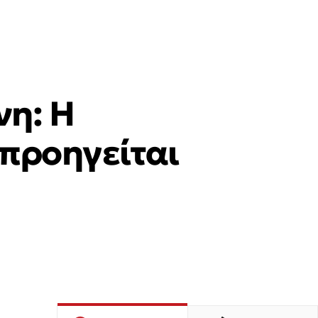
νη: Η
 προηγείται