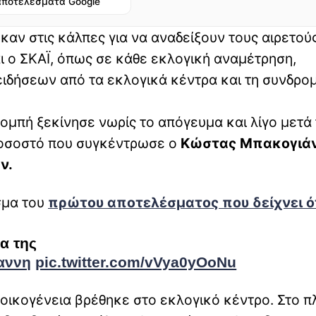
αποτελέσματα Google
καν στις κάλπες για να αναδείξουν τους αιρετού
ι ο ΣΚΑΪ, όπως σε κάθε εκλογική αναμέτρηση,
ειδήσεων από τα εκλογικά κέντρα και τη συνδρομ
ομπή ξεκίνησε νωρίς το απόγευμα και λίγο μετά 
ποσοστό που συγκέντρωσε ο
Κώστας Μπακογιά
ν.
σμα του
πρώτου αποτελέσματος που δείχνει ότ
α της
αννη
pic.twitter.com/vVya0yOoNu
 οικογένεια βρέθηκε στο εκλογικό κέντρο. Στο π