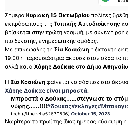
στα 
Σήμερα
Κυριακή 15 Οκτωβρίου
πολίτες βρέθη
εκπρόσωπους της
Τοπικής Αυτοδιοίκησης
κα
βρίσκεται στην πρώτη γραμμή, με συνεχή ροή 
πιο δυνατής, ενημερωτικής ομάδας.
Με επικεφαλής τη
Σία Κοσιώνη
η έκτακτη εκπ
19:00 η παρουσιάστρια άκουσε στον αέρα το 
αλλά και ο
Χάρης Δούκας
στο
Δήμο Αθηναίω
Η
Σία Κοσιώνη
φαίνεται να σάστισε στο άκου
Χάρης Δούκας είναι μπροστά.
Μπροστά ο Δούκας......στέγνωσε το στόμ
νύφης......!!!!
#δουκας
#εκλογες
#Μπακογι
— thch (@theocha52630506)
October 15, 2023
Νωρίτερα το πρωί της ίδιας ημέρας σύσσωμη η