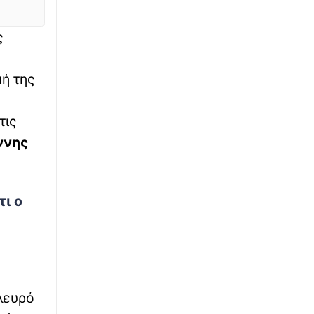
Υεμένη - Προειδοποίηση του ΟΗΕ
∙
ς
ΕΘΝΙΚΑ
09:57
Η Τουρκία αντιδρά στο ελληνικό Χωροταξικό
για τον Τουρισμό: «Καμία νομική συνέπεια
ή της
για εμάς» – Νέα αιχμή για το Αιγαίο
∙
ΕΛΛΑΔΑ
09:52
τις
Κάρπαθος: Η άγνωστη ιστορία για το έργο
ννης
που άλλαξε την Όλυμπο και το «ευχαριστώ»
∙
ΠΟΛΙΤΙΚΗ
09:47
ι ο
Ξεκάθαρη δέσμευση Χαρδαλιά: «Καμία
ανεμογεννήτρια στις πληγείσες περιοχές»
∙
ΥΓΕΙΑ
09:32
Health Monitoring: Τα δεδομένα υγείας
γίνονται «όπλο» πρόληψης – Τι αλλάζει για
τους πολίτες
λευρό