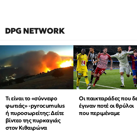
DPG NETWORK
Τι είναι το «σύννεφο
Οι παικταράδες που δ
φωτιάς» -pyrocumulus
έγιναν ποτέ οι θρύλοι
ή πυροσωρείτης: Δείτε
που περιμέναμε
βίντεο της πυρκαγιάς
στον Κιθαιρώνα