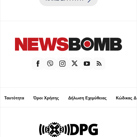
Ταυτότητα
Όροι Χρήσης
Δήλωση Εχεμύθειας
Κώδικας Δ