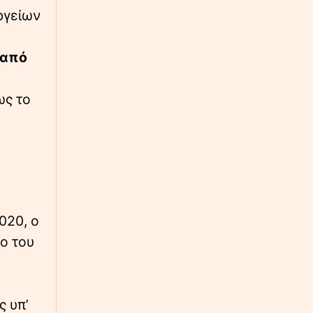
ργείων
∙
ΚΟΣΜΟΣ
03:28
Μέση Ανατολή: Σαουδική Αραβία, Τουρκία
και Πακιστάν θα υπογράψουν αμυντική
 από
συμφωνία
∙
ΕΛΛΑΔΑ
03:06
ως το
Αργίες 2026 - Δεκαπενταύγουστος: Ποια
μέρα «πέφτει» – Πώς θα πληρωθούν οι
εργαζόμενοι
∙
ΚΟΣΜΟΣ
02:42
Σαουδική Αραβία: Έντεκα άμαχοι
τραυματίστηκαν σε επίθεση των Χούθι στη
020, ο
Νατζράν
ο του
∙
ΕΡΓΑΣΙΑ
02:18
ΑΣΕΠ 6Κ/2026: Υποβλήθηκαν 1.102 αιτήσεις
για τις 315 μόνιμες θέσεις σε νοσοκομεία και
δομές Υγείας (ΠΕ/ΤΕ)
ς υπ’