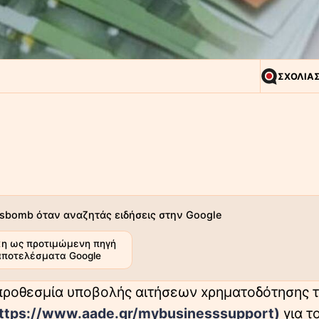
ΣΧΟΛΙΑ
sbomb όταν αναζητάς ειδήσεις στην Google
η ως προτιμώμενη πηγή
αποτελέσματα Google
η προθεσμία υποβολής αιτήσεων xρηματοδότησης 
ttps://www.aade.gr/mybusinesssupport)
για τ