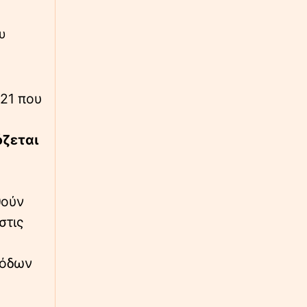
∙
ΚΟΣΜΟΣ
00:24
Τραμπ: «Έχουμε απεριόριστα αποθέματα
υ
όπλων και πυρομαχικών»
∙
ΚΟΣΜΟΣ
23:59
021 που
Τραμπ για τον πόλεμο με το Ιράν - «Νομίζω
θα τελειώσει πολύ σύντομα»
όζεται
∙
ΕΛΛΑΔΑ
23:57
Συναγερμός στην Κρήτη: Άνδρας απειλούσε
να πέσει από το μπαλκόνι
θούν
στις
ιόδων