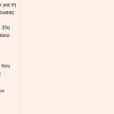
 για τη
∙
ΝΑΥΤΙΛΙΑ
01:54
χουσας
Θαλάσσια ρύπανση στη Δραπετσώνα –
Συνελήφθη ο πλοίαρχος δεξαμενόπλοιου
ν 31η
∙
ΚΟΣΜΟΣ
01:32
ίσιο
Σε κατάσταση συναγερμού η Σαουδική
Αραβία – Ενδείξεις για επικείμενες επιθέσεις
από φιλοϊρανικές οργανώσεις και Χούθι
∙
ΚΟΣΜΟΣ
01:10
 που
Υεμένη: 58 νεκροί και δεκάδες οι τραυματίες
:
από την επίθεση των Χούθι σε κυβερνητικές
δυνάμεις
∙
ών
ΟΙΚΟΝΟΜΙΑ
00:46
Wall Street: Πτώση για τους βασικούς δείκτες
– Στο επίκεντρο το πετρέλαιο και τα Στενά
του Ορμούζ