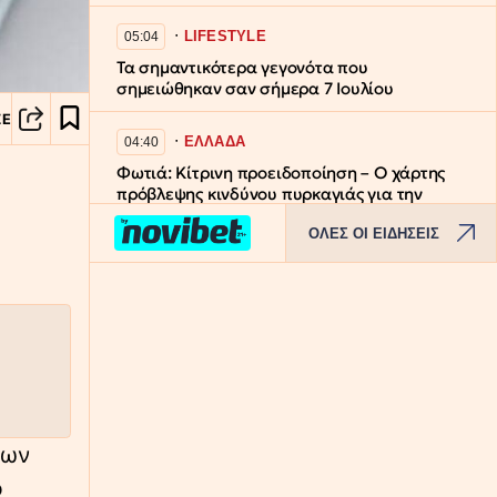
∙
LIFESTYLE
05:04
Τα σημαντικότερα γεγονότα που
σημειώθηκαν σαν σήμερα 7 Ιουλίου
ΣΕ
∙
ΕΛΛΑΔΑ
04:40
Φωτιά: Κίτρινη προειδοποίηση – Ο χάρτης
πρόβλεψης κινδύνου πυρκαγιάς για την
Παρασκευή 7 Αυγούστου
ΟΛΕΣ ΟΙ ΕΙΔΗΣΕΙΣ
∙
ΠΑΙΔΕΙΑ
04:16
Στρατιωτικές Σχολές: Στις 8 Σεπτεμβρίου η
κατάταξη των επιτυχόντων στη Σχολή
Ευελπίδων και ΣΜΥ
∙
ΕΛΛΑΔΑ
03:52
Εύβοια: 30χρονη έπεσε στη θάλασσα από
την υψηλή γέφυρα της Χαλκίδας –
των
Νοσηλεύεται στο νοσοκομείο
ο