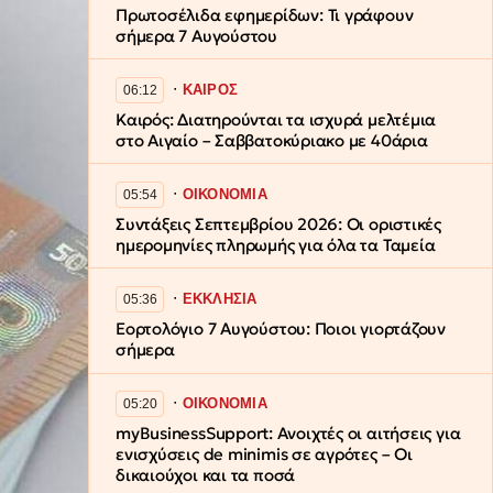
Πρωτοσέλιδα εφημερίδων: Τι γράφουν
σήμερα 7 Αυγούστου
∙
ΚΑΙΡΟΣ
06:12
Καιρός: Διατηρούνται τα ισχυρά μελτέμια
στο Αιγαίο – Σαββατοκύριακο με 40άρια
∙
ΟΙΚΟΝΟΜΙΑ
05:54
Συντάξεις Σεπτεμβρίου 2026: Οι οριστικές
ημερομηνίες πληρωμής για όλα τα Ταμεία
∙
ΕΚΚΛΗΣΙΑ
05:36
Εορτολόγιο 7 Αυγούστου: Ποιοι γιορτάζουν
σήμερα
∙
ΟΙΚΟΝΟΜΙΑ
05:20
myBusinessSupport: Ανοιχτές οι αιτήσεις για
ενισχύσεις de minimis σε αγρότες – Οι
δικαιούχοι και τα ποσά