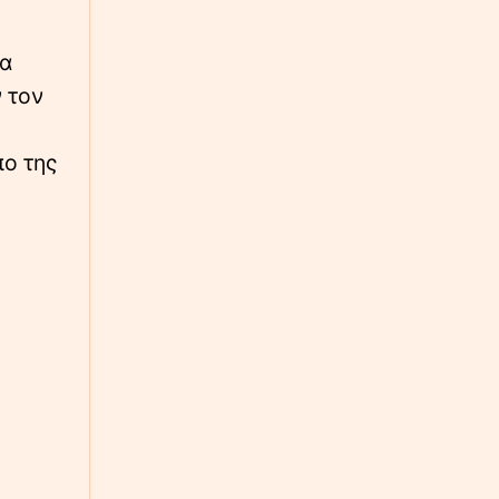
τα
 τον
ο της