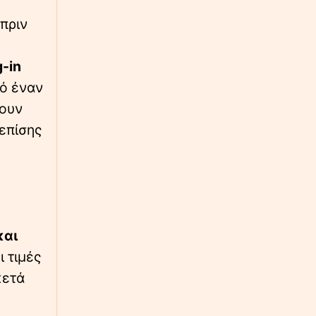
συμβουλές που δίνει η Μαρίνα Βερνίκου
 πριν
-in
πό έναν
τουν
 επίσης
και
ι τιμές
κετά