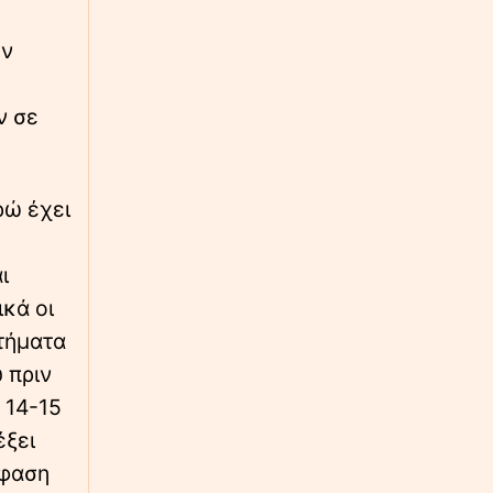
Η Άννα Βίσση ενθουσιάστηκε με την μπάντα
«Αγία Φανφάρα» στο Φισκάρδο - Η πρόταση
ών
για μελλοντική συνεργασία
∙
ΑΣΤΥΝΟΜΙΚΟ
16:17
ν σε
Άνω Λιόσια: Προφυλακίστηκαν οι δύο άνδρες
για τον θάνατο ηλικιωμένου που βρέθηκε
εγκαταλελειμμένος
ρώ έχει
∙
ΚΑΙΡΟΣ
16:16
Καιρός: Ανεβαίνει η θερμοκρασία στη
ι
Μεσόγειο - Η δραματική προοπτική για το
φθινόπωρο στην Ελλάδα
κά οι
τήματα
∙
LIFESTYLE
16:04
 πριν
Η Τατιάνα Στεφανίδου πόζαρε με φόντο τα
 14-15
καταγάλανα νερά του Ιονίου και
εντυπωσίασε με το κορμί της
έξει
μφαση
∙
WHAT THE FACT
16:00