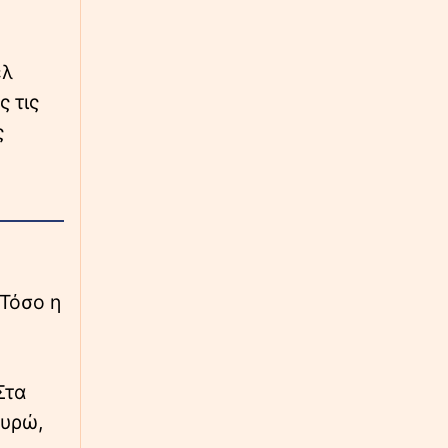
Ζωολόγος προειδοποιεί για τα κουνούπια:
«Αναπτύσσουν αντοχή στα εντομοκτόνα»
ελ
∙
ΕΛΛΑΔΑ
16:00
 τις
Θανατηφόρο τροχαίο στις Σέρρες: «Τα έχω
ς
χάσει όλα» - Συγκλονίζει ο πατέρας και
σύζυγος των θυμάτων
∙
ΕΛΛΑΔΑ
15:52
Μετρό Θεσσαλονίκης: Ξεκινούν από απόψε
τα δοκιμαστικά δρομολόγια προς Καλαμαριά
- Προστίθενται 15 νέα τρένα
 Τόσο η
∙
LIFESTYLE
15:46
Η «Καλυψώ» Σαρλίζ Θερόν κλείνει τα 51 της -
Η ζωή και η καριέρα της απόλυτης σταρ
Στα
∙
LIFESTYLE
15:42
ευρώ,
Τι να κάνετε εάν δείτε λαγοκέφαλο; Οι