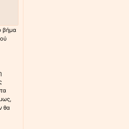
∙
ΕΛΛΑΔΑ
16:34
Πέθανε η δημοσιογράφος Χριστίνα Πιτουρά
ό βήμα
∙
ΚΑΙΡΟΣ
16:33
κού
«Κλειδώνει» ο καιρός του 15Αύγουστου - Τι
φέρνει ο αντικυκλώνας - Αναλυτικοί χάρτες
∙
ΕΛΛΑΔΑ
16:32
Φωτιά τώρα στο Στεφάνι Κορινθίας:
Επιχειρούν 7 εναέρια μέσα, SMS ετοιμότητας
η
από το 112
ς
 τα
∙
ΚΟΣΜΟΣ
16:20
μως,
Ηρωική διάσωση: Ιδιοκτήτης καφέ βούτηξε
με τα ρούχα στη θάλασσα και έσωσε τρία
ν θα
παιδιά από πνιγμό
∙
LIFESTYLE
16:18