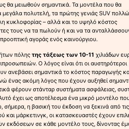
ους θα μειωθούν σημαντικά. Τα μοντέλα που θα
α μεγάλα πολυτελή, τα πρώτης γενιάς SUV πολλ
έλη κυκλοφορίας – αλλά και το υψηλό κόστος
ήτες τους να τα πωλούν ή και να τα ανταλλάσσου
η προοπτική αγοράς ενός καινούργιου.
νήτων πόλης
της τάξεως των 10-11
χιλιάδων ευ
ιπροσωπειών. Ο λόγος είναι ότι οι αυστηρότεροι
ουν ανεβάσει σημαντικά το κόστος παραγωγής κα
νώ ένας ακόμη λόγος που έχουν αυξηθεί σημαντι
ωτικά φέρουν στάνταρ συστήματα ασφάλειας, συσ
Αυτό έχει ως αποτέλεσμα ένα μικρό μοντέλο που
, σήμερα, η βασική του έκδοση να ξεκινά από τις
ού και μάρκετινγκ, οι κατασκευαστές έχουν επιλ
ών εκδόσεων σε κάθε μοντέλο τους, δίνοντας έ