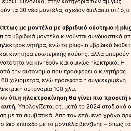
ς ευρώ. Συνολικά, στην κατηγορία των αμιγώς
ύν τα 30 νέα μοντέλα, σχεδόν διπλάσια απ' ό,τι
ίπτως με μοντέλα με υβριδικό σύστημα ή plug
τι τα υβριδικά μοντέλα κινούνται συνδυαστικά α
 ηλεκτροκινητήρα, ενώ τα plug-in υβριδικά διαθέ
 και κινητήρα εσωτερικής καύσης, αλλά μπορούν
νατότητα να κινηθούν και αμιγώς ηλεκτρικά. Η
 από την αυτονομία που προσφέρει ο κινητήρας
ως 60 χιλιόμετρα, ενώ πρόσφατα η συγκεκριμένη
λεκτρική αυτονομία 100 χλμ.
ουν ότ
ι η ηλεκτροκίνηση θα γίνει πιο προσιτή 
 αυτή.
Υπολογίζεται ότι μετά το 2024 σταδιακά ο
έση με τα συμβατικά. Από τον επόμενο χρόνο αρ
 ίδιο επίπεδο με τα μοντέλα βενζίνης – όπως τα