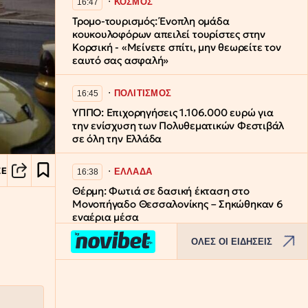
∙
ΚΟΣΜΟΣ
16:47
Τρομο-τουρισμός: Ένοπλη ομάδα
κουκουλοφόρων απειλεί τουρίστες στην
Κορσική - «Μείνετε σπίτι, μην θεωρείτε τον
εαυτό σας ασφαλή»
∙
ΠΟΛΙΤΙΣΜΟΣ
16:45
ΥΠΠΟ: Επιχορηγήσεις 1.106.000 ευρώ για
την ενίσχυση των Πολυθεματικών Φεστιβάλ
σε όλη την Ελλάδα
∙
ΣΕ
ΕΛΛΑΔΑ
16:38
Θέρμη: Φωτιά σε δασική έκταση στο
Μονοπήγαδο Θεσσαλονίκης – Σηκώθηκαν 6
εναέρια μέσα
ΟΛΕΣ ΟΙ ΕΙΔΗΣΕΙΣ
∙
ΑΣΤΥΝΟΜΙΚΟ
16:34
Κυκλοφορούσε ανενόχλητος σε προαύλιο
σχολείου με 106 συσκευασίες κάνναβης –
Συνελήφθη έπειτα από καταδίωξη