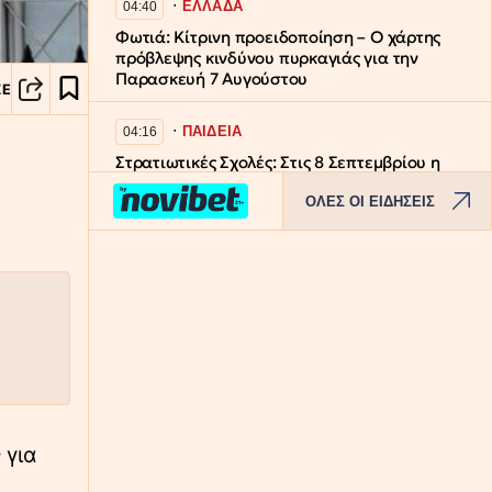
∙
ΕΛΛΑΔΑ
04:40
Φωτιά: Κίτρινη προειδοποίηση – Ο χάρτης
πρόβλεψης κινδύνου πυρκαγιάς για την
Παρασκευή 7 Αυγούστου
ΣΕ
∙
ΠΑΙΔΕΙΑ
04:16
Στρατιωτικές Σχολές: Στις 8 Σεπτεμβρίου η
κατάταξη των επιτυχόντων στη Σχολή
ΟΛΕΣ ΟΙ ΕΙΔΗΣΕΙΣ
Ευελπίδων και ΣΜΥ
∙
ΕΛΛΑΔΑ
03:52
Εύβοια: 30χρονη έπεσε στη θάλασσα από
την υψηλή γέφυρα της Χαλκίδας –
Νοσηλεύεται στο νοσοκομείο
∙
ΚΟΣΜΟΣ
03:28
Μέση Ανατολή: Σαουδική Αραβία, Τουρκία
και Πακιστάν θα υπογράψουν αμυντική
 για
συμφωνία