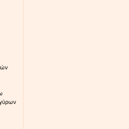
Τραμπ για τον πόλεμο με το Ιράν - «Νομίζω
θα τελειώσει πολύ σύντομα»
∙
ΕΛΛΑΔΑ
23:57
Συναγερμός στην Κρήτη: Άνδρας απειλούσε
να πέσει από το μπαλκόνι
∙
ΚΟΣΜΟΣ
23:55
Ήχοι εκρήξεων στο νησί Κεσμ, κοντά στο
Στενό του Ορμούζ: Επιτεθήκαμε σε εχθρικούς
νών
στόχους
ω
ργύρων