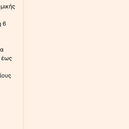
∙
ΚΟΣΜΟΣ
01:32
ομικής
Σε κατάσταση συναγερμού η Σαουδική
Αραβία – Ενδείξεις για επικείμενες επιθέσεις
από φιλοϊρανικές οργανώσεις και Χούθι
ή 6
∙
ΚΟΣΜΟΣ
01:10
Υεμένη: 58 νεκροί και δεκάδες οι τραυματίες
από την επίθεση των Χούθι σε κυβερνητικές
ία
δυνάμεις
6 έως
∙
ΟΙΚΟΝΟΜΙΑ
00:46
Wall Street: Πτώση για τους βασικούς δείκτες
ίους
– Στο επίκεντρο το πετρέλαιο και τα Στενά
του Ορμούζ
∙
ΚΟΣΜΟΣ
00:24
Τραμπ: «Έχουμε απεριόριστα αποθέματα
όπλων και πυρομαχικών»
∙
ΚΟΣΜΟΣ
23:59