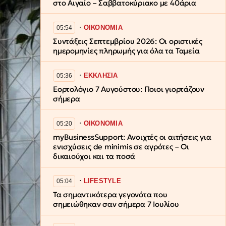
στο Αιγαίο – Σαββατοκύριακο με 40άρια
∙
ΟΙΚΟΝΟΜΙΑ
05:54
Συντάξεις Σεπτεμβρίου 2026: Οι οριστικές
ημερομηνίες πληρωμής για όλα τα Ταμεία
∙
ΕΚΚΛΗΣΙΑ
05:36
Εορτολόγιο 7 Αυγούστου: Ποιοι γιορτάζουν
σήμερα
∙
ΟΙΚΟΝΟΜΙΑ
05:20
myBusinessSupport: Ανοιχτές οι αιτήσεις για
ενισχύσεις de minimis σε αγρότες – Οι
δικαιούχοι και τα ποσά
∙
LIFESTYLE
05:04
Τα σημαντικότερα γεγονότα που
σημειώθηκαν σαν σήμερα 7 Ιουλίου