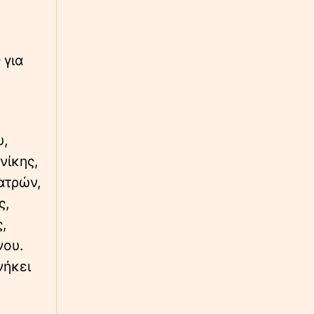
∙
ΕΛΛΑΔΑ
03:06
Αργίες 2026 - Δεκαπενταύγουστος: Ποια
μέρα «πέφτει» – Πώς θα πληρωθούν οι
εργαζόμενοι
 για
∙
ΚΟΣΜΟΣ
02:42
Σαουδική Αραβία: Έντεκα άμαχοι
τραυματίστηκαν σε επίθεση των Χούθι στη
Νατζράν
υ,
νίκης,
∙
ΕΡΓΑΣΙΑ
02:18
Πατρών,
ΑΣΕΠ 6Κ/2026: Υποβλήθηκαν 1.102 αιτήσεις
ς,
για τις 315 μόνιμες θέσεις σε νοσοκομεία και
δομές Υγείας (ΠΕ/ΤΕ)
,
νου.
∙
ΝΑΥΤΙΛΙΑ
01:54
νήκει
Θαλάσσια ρύπανση στη Δραπετσώνα –
Συνελήφθη ο πλοίαρχος δεξαμενόπλοιου