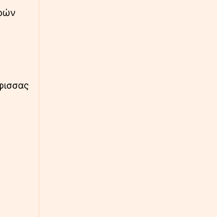
τρών
μφισσας