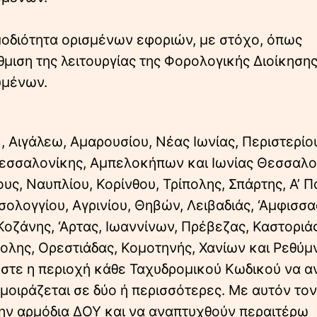
μοδιότητα ορισμένων εφοριών, με στόχο, όπως
μιση της λειτουργίας της Φορολογικής Διοίκησης
υμένων.
ρων , Αιγάλεω, Αμαρουσίου, Νέας Ιωνίας, Περιστερίο
Ζ’ Θεσσαλονίκης, Αμπελοκήπων και Ιωνίας Θεσσαλο
υς, Ναυπλίου, Κορίνθου, Τρίπολης, Σπάρτης, Α’ 
ολογγίου, Αγρινίου, Θηβών, Λειβαδιάς, ‘Αμφισσα
Κοζάνης, ‘Αρτας, Ιωαννίνων, Πρέβεζας, Καστοριάς
λης, Ορεστιάδας, Κομοτηνής, Χανίων και Ρεθύμ
 ώστε η περιοχή κάθε Ταχυδρομικού Κωδικού να α
μοιράζεται σε δύο ή περισσότερες. Με αυτόν τον
την αρμόδια ΔΟΥ και να αναπτυχθούν περαιτέρω