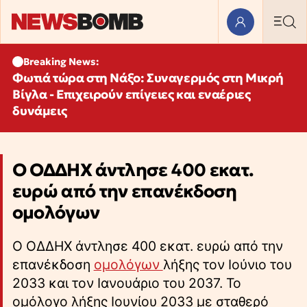
Breaking News:
Φωτιά τώρα στη Νάξο: Συναγερμός στη Μικρή
Βίγλα - Επιχειρούν επίγειες και εναέριες
δυνάμεις
Ο ΟΔΔΗΧ άντλησε 400 εκατ.
ευρώ από την επανέκδοση
ομολόγων
Ο ΟΔΔΗΧ άντλησε 400 εκατ. ευρώ από την
επανέκδοση
ομολόγων
λήξης τον Ιούνιο του
2033 και τον Ιανουάριο του 2037. Το
ομόλογο λήξης Ιουνίου 2033 με σταθερό