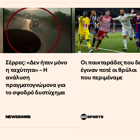
Οι παικταράδες που δ
Σέρρες: «Δεν ήταν μόνο
έγιναν ποτέ οι θρύλοι
η ταχύτητα» – Η
που περιμέναμε
ανάλυση
πραγματογνώμονα για
το σφοδρό δυστύχημα