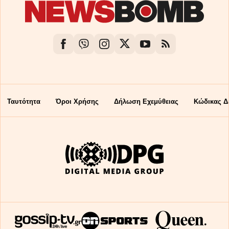
Ταυτότητα
Όροι Χρήσης
Δήλωση Εχεμύθειας
Κώδικας Δ