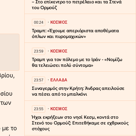
– Στο επίκεντρο το πετρέλαιο και τα Στενά
του Ορμούζ
∙
ΚΟΣΜΟΣ
00:24
Τραμπ: «Έχουμε απεριόριστα αποθέματα
όπλων και πυρομαχικών»
∙
ΚΟΣΜΟΣ
23:59
Τραμπ για τον πόλεμο με το Ιράν - «Νομίζω
θα τελειώσει πολύ σύντομα»
ρίου,
∙
ΕΛΛΑΔΑ
23:57
Συναγερμός στην Κρήτη: Άνδρας απειλούσε
οσίου
να πέσει από το μπαλκόνι
 των
∙
ΚΟΣΜΟΣ
23:55
Ήχοι εκρήξεων στο νησί Κεσμ, κοντά στο
Στενό του Ορμούζ: Επιτεθήκαμε σε εχθρικούς
 με το
στόχους