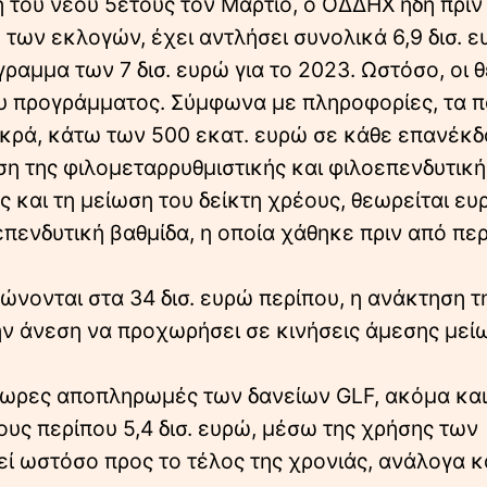
ση του νέου 5ετούς τον Μάρτιο, ο ΟΔΔΗΧ ήδη πριν
ο των εκλογών, έχει αντλήσει συνολικά 6,9 δισ. 
αμμα των 7 δισ. ευρώ για το 2023. Ωστόσο, οι θ
του προγράμματος. Σύμφωνα με πληροφορίες, τα 
μικρά, κάτω των 500 εκατ. ευρώ σε κάθε επανέκδ
ση της φιλομεταρρυθμιστικής και φιλοεπενδυτική
ς και τη μείωση του δείκτη χρέους, θεωρείται ε
ν επενδυτική βαθμίδα, η οποία χάθηκε πριν από πε
ώνονται στα 34 δισ. ευρώ περίπου, η ανάκτηση τ
ην άνεση να προχωρήσει σε κινήσεις άμεσης μεί
ρόωρες αποπληρωμές των δανείων GLF, ακόμα και
υς περίπου 5,4 δισ. ευρώ, μέσω της χρήσης των
εί ωστόσο προς το τέλος της χρονιάς, ανάλογα κ