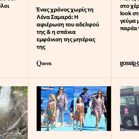
ύλοι
στο χέ
Ένας χρόνος χωρίς τη
look σ
Λένα Σαμαρά: Η
γεύμα 
αφιέρωση του αδελφού
παρέα 
της & η σπάνια
εμφάνιση της μητέρας
της