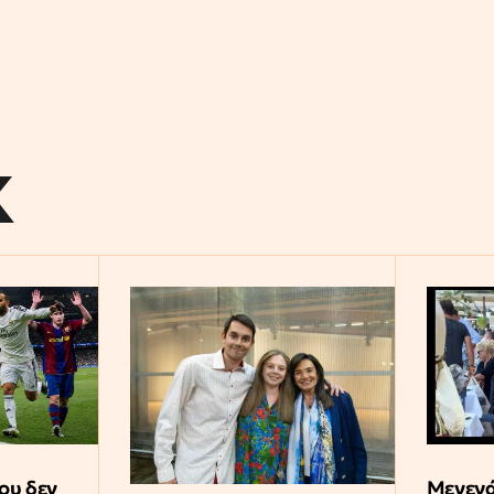
K
ου δεν
Μενεγά