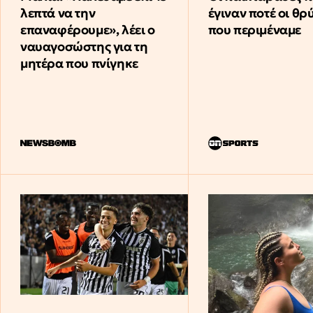
λεπτά να την
έγιναν ποτέ οι θρ
επαναφέρουμε», λέει ο
που περιμέναμε
ναυαγοσώστης για τη
μητέρα που πνίγηκε