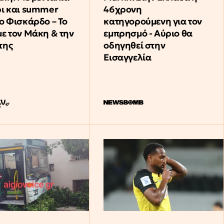
ρι και summer
46χρονη
το Φισκάρδο – Το
κατηγορούμενη για τον
με τον Μάκη & την
εμπρησμό - Αύριο θα
της
οδηγηθεί στην
Εισαγγελία