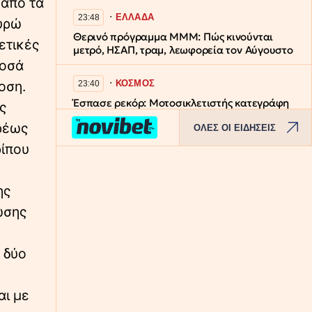
 από τα
∙
ΕΛΛΑΔΑ
23:48
ευρώ
Θερινό πρόγραμμα ΜΜΜ: Πώς κινούνται
ετικές
μετρό, ΗΣΑΠ, τραμ, λεωφορεία τον Αύγουστο
ποσά
∙
οση.
ΚΟΣΜΟΣ
23:40
Έσπασε ρεκόρ: Μοτοσικλετιστής κατεγράφη
ς
36 φορές από την ίδια κάμερα ελέγχου
υρέως
ΟΛΕΣ ΟΙ ΕΙΔΗΣΕΙΣ
ταχύτητας σε δύο μήνες
ρίπου
∙
ΕΘΝΙΚΑ
23:39
Νέες τουρκικές προκλήσεις: Εικονική
ης
αερομαχία με οπλισμένα F-16, 17
παραβιάσεις σε μία ημέρα
ωσης
∙
ΚΟΣΜΟΣ
23:32
 δύο
Συγκλονιστικό βίντεο: Την ώρα του σεισμού
Ιάπωνες γιατροί προστατεύουν με τα
σώματά τους ασθενή στο χειρουργείο
αι με