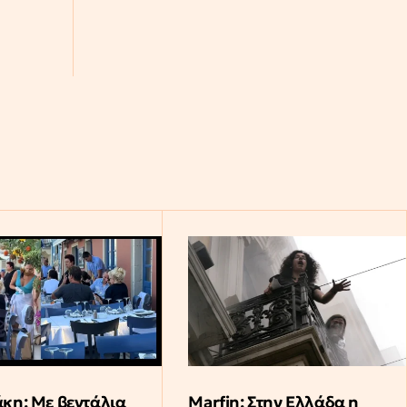
ΠΑΟΚ - Άντερλεχτ 0-1: Δεν του πήγε τίποτα
καλά...
∙
ΚΟΣΜΟΣ
22:46
Χούθι: Επιθέσεις εναντίον του κυβερνητικού
στρατού Υεμένης με τουλάχιστον 30 νεκρούς
∙
ΕΛΛΑΔΑ
22:40
Marfin: Έφτασε στην Ελλάδα η 46χρονη
κατηγορούμενη για τον εμπρησμό - Αύριο θα
οδηγηθεί στην Εισαγγελία
κη: Με βεντάλια
Marfin: Στην Ελλάδα η