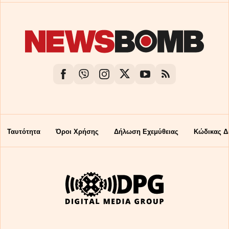
Ταυτότητα
Όροι Χρήσης
Δήλωση Εχεμύθειας
Κώδικας Δ