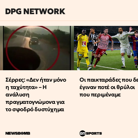
DPG NETWORK
Οι παικταράδες που δ
Σέρρες: «Δεν ήταν μόνο
έγιναν ποτέ οι θρύλοι
η ταχύτητα» – Η
που περιμέναμε
ανάλυση
πραγματογνώμονα για
το σφοδρό δυστύχημα