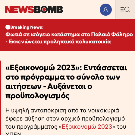
Breaking News:
Φωτιά σε ισόγειο κατάστημα στο Παλαιό Φάληρο
- Εκκενώνεται προληπτικά πολυκατοικία
«Εξοικονομώ 2023»: Εντάσσεται
στο πρόγραμμα το σύνολο των
αιτήσεων - Αυξάνεται ο
προϋπολογισμός
Η υψηλή ανταπόκριση από τα νοικοκυριά
έφερε αύξηση στον αρχικό προϋπολογισμό
του προγράμματος «
Εξοικονομώ 2023
» του
ΥΠΕΝ.