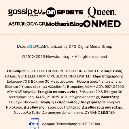
Μέλος
Monetized by DPG Digital Media Group
©2012-2026 Newsbomb.gr - All rights reserved
Επωνυμία:
GSTE ELECTRONIC PUBLICATIONS LIMITED,
Διακριτικός
τίτλος:
GSTE ELECTRONIC PUBLICATIONS LIMITED,
Έδρα Επιχείρησης:
Σολωμού 70 & Βάκχου 30 Μεταμόρφωση, Νομική μορφή επιχείρησης:
Ελληνικό Υποκατάστημα Αλλοδαπής Εταιρείας, ΑΦΜ – ΔΟΥ: 997434600
ΔΟΥ ΦΑΕ Αθηνών,
Στοιχεία επικοινωνίας:
Σολωμού 70 & Βάκχου 30
Μεταμόρφωση, 14451, 2106251412, info@newsbomb.gr,
Ιδιοκτήτης:
Γεωργία Νικολάου,
Νόμιμη εκπρόσωπος / Διαχειρίστρια:
Γεωργία
Νικολάου,
Διευθυντής:
Γεράσιμος Πολλάτος,
Διευθύντρια σύνταξης:
Χρυσούλα Γρίβα, Δικαιούχος domain name: ZYRIANO LIMITED
Αριθμός Πιστοποίησης Μ.Η.Τ. 242188