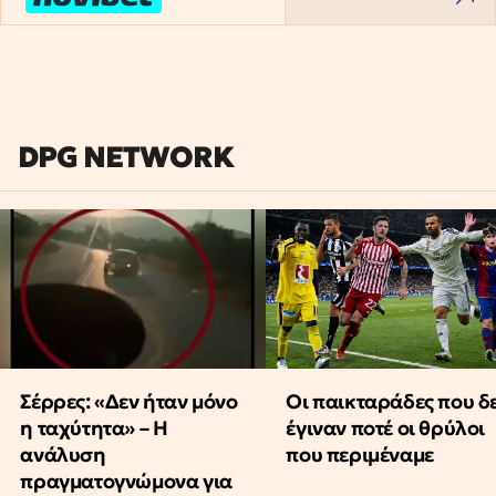
DPG NETWORK
Οι παικταράδες που δ
Σέρρες: «Δεν ήταν μόνο
έγιναν ποτέ οι θρύλοι
η ταχύτητα» – Η
που περιμέναμε
ανάλυση
πραγματογνώμονα για