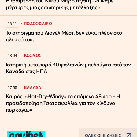
Η ανάρτηση του Νίκου Μπρουτζάκη - «Γίναμε
μάρτυρες μιας εσωτερικής μετάλλαξης»
∙
ΠΟΔΟΣΦΑΙΡΟ
18:11
Το στήριγμα του Λιονέλ Μέσι, δεν είναι πλέον στο
πλευρό του…
∙
ΚΟΣΜΟΣ
18:04
Ιστορική μεταφορά 30 φαλαινών μπελούγκα από τον
Καναδά στις ΗΠΑ
∙
ΕΛΛΑΔΑ
17:55
Καιρός: «Hot-Dry-Windy» το επόμενο 48ωρο – Η
προειδοποίηση Τσατραφύλλια για τον κίνδυνο
πυρκαγιών
ΟΛΕΣ ΟΙ ΕΙΔΗΣΕΙΣ