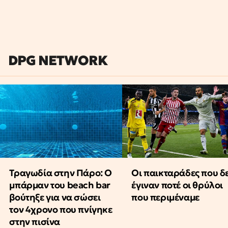
DPG NETWORK
Τραγωδία στην Πάρο: Ο
Οι παικταράδες που δ
μπάρμαν του beach bar
έγιναν ποτέ οι θρύλοι
βούτηξε για να σώσει
που περιμέναμε
τον 4χρονο που πνίγηκε
στην πισίνα