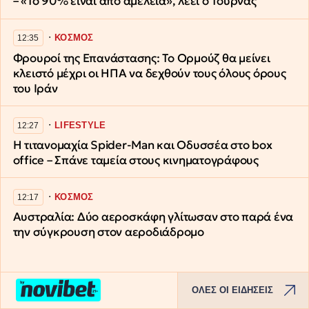
– «Το 90% είναι από αμέλεια», λέει ο Τουρνάς
∙
ΚΟΣΜΟΣ
12:35
Φρουροί της Επανάστασης: Το Ορμούζ θα μείνει
κλειστό μέχρι οι ΗΠΑ να δεχθούν τους όλους όρους
του Ιράν
∙
LIFESTYLE
12:27
Η τιτανομαχία Spider-Man και Οδυσσέα στο box
office – Σπάνε ταμεία στους κινηματογράφους
∙
ΚΟΣΜΟΣ
12:17
Αυστραλία: Δύο αεροσκάφη γλίτωσαν στο παρά ένα
την σύγκρουση στον αεροδιάδρομο
ΟΛΕΣ ΟΙ ΕΙΔΗΣΕΙΣ