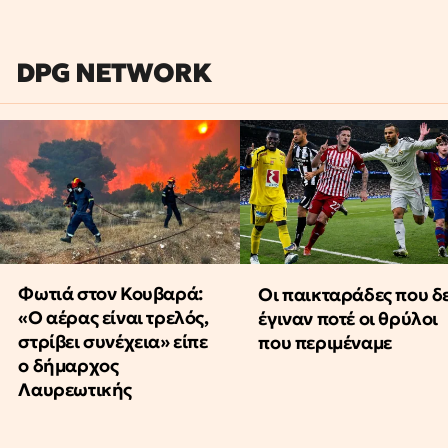
DPG NETWORK
Φωτιά στον Κουβαρά:
Οι παικταράδες που δ
«Ο αέρας είναι τρελός,
έγιναν ποτέ οι θρύλοι
στρίβει συνέχεια» είπε
που περιμέναμε
ο δήμαρχος
Λαυρεωτικής