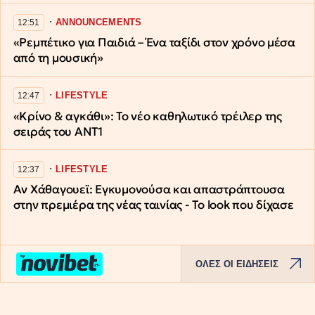
∙
ANNOUNCEMENTS
12:51
«Ρεμπέτικο για Παιδιά – Ένα ταξίδι στον χρόνο μέσα
από τη μουσική»
∙
LIFESTYLE
12:47
«Κρίνο & αγκάθι»: Το νέο καθηλωτικό τρέιλερ της
σειράς του ΑΝΤ1
∙
LIFESTYLE
12:37
Αν Χάθαγουεϊ: Εγκυμονούσα και απαστράπτουσα
στην πρεμιέρα της νέας ταινίας - Το look που δίχασε
ΟΛΕΣ ΟΙ ΕΙΔΗΣΕΙΣ