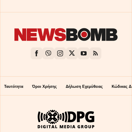
Ταυτότητα
Όροι Χρήσης
Δήλωση Εχεμύθειας
Κώδικας Δ