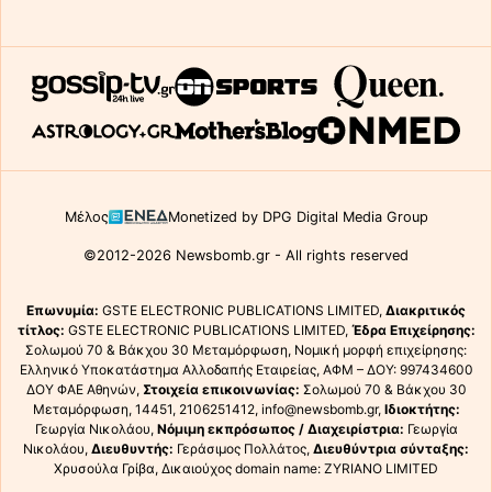
Μέλος
Monetized by DPG Digital Media Group
©2012-2026 Newsbomb.gr - All rights reserved
Επωνυμία:
GSTE ELECTRONIC PUBLICATIONS LIMITED,
Διακριτικός
τίτλος:
GSTE ELECTRONIC PUBLICATIONS LIMITED,
Έδρα Επιχείρησης:
Σολωμού 70 & Βάκχου 30 Μεταμόρφωση, Νομική μορφή επιχείρησης:
Ελληνικό Υποκατάστημα Αλλοδαπής Εταιρείας, ΑΦΜ – ΔΟΥ: 997434600
ΔΟΥ ΦΑΕ Αθηνών,
Στοιχεία επικοινωνίας:
Σολωμού 70 & Βάκχου 30
Μεταμόρφωση, 14451, 2106251412, info@newsbomb.gr,
Ιδιοκτήτης:
Γεωργία Νικολάου,
Νόμιμη εκπρόσωπος / Διαχειρίστρια:
Γεωργία
Νικολάου,
Διευθυντής:
Γεράσιμος Πολλάτος,
Διευθύντρια σύνταξης:
Χρυσούλα Γρίβα, Δικαιούχος domain name: ZYRIANO LIMITED