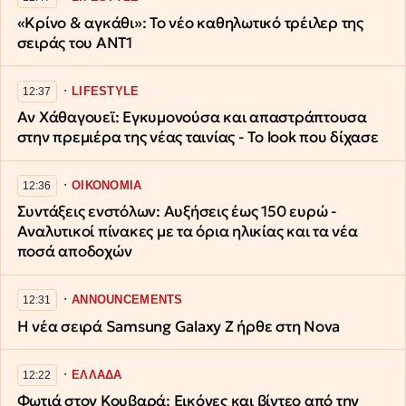
«Κρίνο & αγκάθι»: Το νέο καθηλωτικό τρέιλερ της
σειράς του ΑΝΤ1
∙
LIFESTYLE
12:37
Αν Χάθαγουεϊ: Εγκυμονούσα και απαστράπτουσα
στην πρεμιέρα της νέας ταινίας - Το look που δίχασε
∙
ΟΙΚΟΝΟΜΙΑ
12:36
Συντάξεις ενστόλων: Αυξήσεις έως 150 ευρώ -
Αναλυτικοί πίνακες με τα όρια ηλικίας και τα νέα
ποσά αποδοχών
∙
ANNOUNCEMENTS
12:31
Η νέα σειρά Samsung Galaxy Ζ ήρθε στη Nova
∙
ΕΛΛΑΔΑ
12:22
Φωτιά στον Κουβαρά: Εικόνες και βίντεο από την