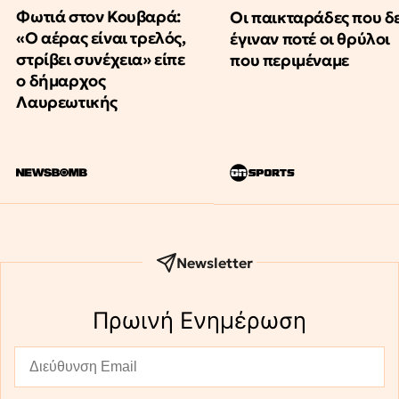
Φωτιά στον Κουβαρά:
Οι παικταράδες που δ
«Ο αέρας είναι τρελός,
έγιναν ποτέ οι θρύλοι
στρίβει συνέχεια» είπε
που περιμέναμε
ο δήμαρχος
Λαυρεωτικής
Newsletter
Πρωινή Eνημέρωση