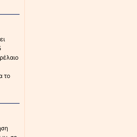
∙
ΚΟΣΜΟΣ
23:28
Απαρηγόρητη οικογένεια Βρετανών: Κάηκε
το σπίτι που αγόρασαν στην Ελλάδα, μέρες
πριν μετακομίσουν
ει
∙
ΠΟΔΟΣΦΑΙΡΟ
23:26
5
Παναθηναϊκός – ΤΣΣΚΑ 1948 1-1: Το...
πούλμαν των Βούλγαρων τον βάζει σε
τρέλαιο
μπελάδες
α το
∙
LIFESTYLE
23:18
«Ονειρευόμουν έναν άντρα σαν εσένα»: Η
τρυφερή ανάρτηση της Βαλαβάνη για τον
Γρηγόρη Μόργκαν
∙
ΕΛΛΑΔΑ
23:15
Βόλος: Υπό έλεγχο η φωτιά στο Αρχαίο
Θέατρο Δημητριάδος
ήση