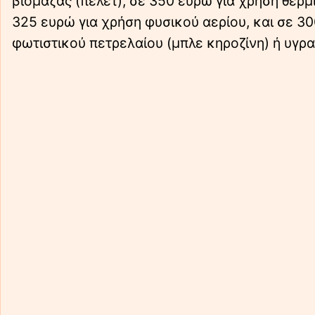
βιομάζας (πέλετ), σε 350 ευρώ για χρήση θερ
325 ευρώ για χρήση φυσικού αερίου, και σε 3
φωτιστικού πετρελαίου (μπλε κηροζίνη) ή υγρα