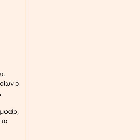
υ.
οίων ο
,
μφαίο,
 το