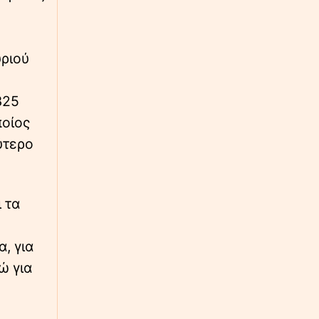
∙
LIFESTYLE
23:51
Μαρί Σαντάλ – Μαρία Ολυμπία Ντε Γκρες:
Βραδινή έξοδος στις Σπέτσες
υριού
∙
ΕΛΛΑΔΑ
23:49
325
Φωτιά στην Κάρπαθο: Μάχη με τις φλόγες
ποίος
δίνει η Πυροσβεστική στην Αγία Κυριακή–
Βίντεο
ύτερο
∙
ΕΛΛΑΔΑ
23:39
Όταν η θέληση νικά τα εμπόδια: Νεαρός στην
 τα
Κρήτη συγκίνησε χορεύοντας ζεϊμπέκικο με
το αμαξίδιό του
, για
∙
ΚΟΣΜΟΣ
23:28
ώ για
Drones οπτικών ινών: Η νέα τεχνολογία στην
οποία οι στρατιώτες έπρεπε να
προσαρμοστούν γρήγορα