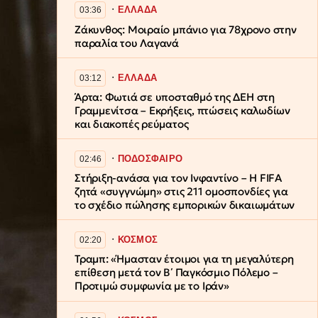
∙
ΕΛΛΑΔΑ
03:36
Ζάκυνθος: Μοιραίο μπάνιο για 78χρονο στην
παραλία του Λαγανά
∙
ΕΛΛΑΔΑ
03:12
Άρτα: Φωτιά σε υποσταθμό της ΔΕΗ στη
Γραμμενίτσα – Εκρήξεις, πτώσεις καλωδίων
και διακοπές ρεύματος
∙
ΠΟΔΟΣΦΑΙΡΟ
02:46
Στήριξη-ανάσα για τον Ινφαντίνο – Η FIFA
ζητά «συγγνώμη» στις 211 ομοσπονδίες για
το σχέδιο πώλησης εμπορικών δικαιωμάτων
∙
ΚΟΣΜΟΣ
02:20
Τραμπ: «Ήμασταν έτοιμοι για τη μεγαλύτερη
επίθεση μετά τον Β΄ Παγκόσμιο Πόλεμο –
Προτιμώ συμφωνία με το Ιράν»