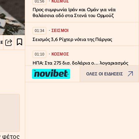
∙
ΚΟΣΜΟΣ
01:56
Προς συμφωνία Ιράν και Ομάν για νέα
θαλάσσια οδό στα Στενά του Ορμούζ
∙
ΣΕΙΣΜΟΙ
01:34
Σεισμός 3,6 Ρίχτερ νότια της Πάργας
ΣΕ
∙
ΚΟΣΜΟΣ
01:10
ΗΠΑ: Στα 275 δισ. δολάρια ο… λογαριασμός
για τα θωρηκτά «Ντόναλντ Τραμπ»
ΟΛΕΣ ΟΙ ΕΙΔΗΣΕΙΣ
∙
ΚΟΣΜΟΣ
00:48
Πρόεδρος Ιράν: «Πολύ δύσκολη» η
επικοινωνία με τον ανώτατο ηγέτη
Μοτζτάμπα Χαμενεΐ
∙
ΟΙΚΟΝΟΜΙΑ
00:26
Wall Street: Σε νέο ιστορικό υψηλό ο Dow
Jones – Απώλειες για S&P 500 και Nasdaq
 φέτος