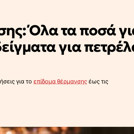
ης: Όλα τα ποσά γι
είγματα για πετρέλ
ήσεις για το
επίδομα θέρμανσης
έως τις