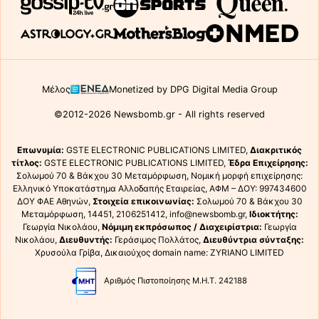
Μέλος
Monetized by DPG Digital Media Group
©2012-2026 Newsbomb.gr - All rights reserved
Επωνυμία:
GSTE ELECTRONIC PUBLICATIONS LIMITED,
Διακριτικός
τίτλος:
GSTE ELECTRONIC PUBLICATIONS LIMITED,
Έδρα Επιχείρησης:
Σολωμού 70 & Βάκχου 30 Μεταμόρφωση, Νομική μορφή επιχείρησης:
Ελληνικό Υποκατάστημα Αλλοδαπής Εταιρείας, ΑΦΜ – ΔΟΥ: 997434600
ΔΟΥ ΦΑΕ Αθηνών,
Στοιχεία επικοινωνίας:
Σολωμού 70 & Βάκχου 30
Μεταμόρφωση, 14451, 2106251412, info@newsbomb.gr,
Ιδιοκτήτης:
Γεωργία Νικολάου,
Νόμιμη εκπρόσωπος / Διαχειρίστρια:
Γεωργία
Νικολάου,
Διευθυντής:
Γεράσιμος Πολλάτος,
Διευθύντρια σύνταξης:
Χρυσούλα Γρίβα, Δικαιούχος domain name: ZYRIANO LIMITED
Αριθμός Πιστοποίησης Μ.Η.Τ. 242188