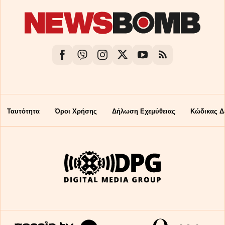
Ταυτότητα
Όροι Χρήσης
Δήλωση Εχεμύθειας
Κώδικας Δ