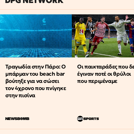
DPG NETWORK
Τραγωδία στην Πάρο: Ο
Οι παικταράδες που δ
μπάρμαν του beach bar
έγιναν ποτέ οι θρύλοι
βούτηξε για να σώσει
που περιμέναμε
τον 4χρονο που πνίγηκε
στην πισίνα