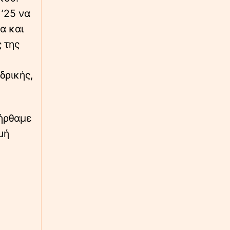
1.800 ετών
’25 να
α και
∙
ΚΟΣΜΟΣ
06:07
ς της
CNN: Ο αρχηγός του Αμερικανικού στρατού
αναζητά σχέδια «εξόδου» από τον πόλεμο με
το Ιράν
δρικής,
∙
ΠΟΛΙΤΙΚΗ
06:00
ΕΛΑΣ: Η διπλή κίνηση Τσίπρα στη ΔΕΘ με
στόχο την... «περικύκλωση» Μητσοτάκη
 ήρθαμε
μή
∙
ΚΟΣΜΟΣ
05:50
ExpExplainer: Συμφωνία Τουρκίας, Σαουδικής
Αραβίας, Πακιστάν: Μπορεί να εφαρμοστεί; -
Εποχή tabula rasa
∙
ΟΙΚΟΝΟΜΙΑ
05:40
Παγκόσμια ανησυχία για τις τιμές των
τροφίμων: Εκρηκτικό κοκτέιλ από πολέμους