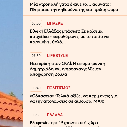
Μία ντροπαλή γάτα έκανε το… αδύνατο:
Πλησίασε την κηδεμόνα της για πρώτη φορά
∙
ΜΠΑΣΚΕΤ
07:00
Εθνική Ελλάδας μπάσκετ: Σε κρίσιμα
παιχνίδια «παραθύρων», με το τοπίο να
παραμένει θολό…
∙
LIFESTYLE
06:50
Νέα κρίση στον ΣΚΑΪ: Η απομάκρυνση
Δημητριάδη και η προαναγγελθείσα
αποχώρηση Ζούλα
∙
ΠΟΛΙΤΙΣΜΟΣ
06:40
«Οδύσσεια»: Τελικά αξίζει να περιμένεις για
να την απολαύσεις σε αίθουσα IMAX;
∙
ΕΛΛΑΔΑ
06:39
Εξαφανίστηκε 15χρονος από χώρο