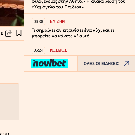
φιλοξενείας στην Αθήνα - Η ανακοίνωση του
«Χαμόγελο του Παιδιού»
∙
ΕΥ ΖΗΝ
06:30
Τι σημαίνει αν κιτρινίσει ένα νύχι και τι
ΣΕ
μπορείτε να κάνετε γι' αυτό
∙
ΚΟΣΜΟΣ
06:24
Ούρσουλα φον ντερ Λάιεν: Χαιρετίζει την
ΟΛΕΣ ΟΙ ΕΙΔΗΣΕΙΣ
έγκριση κυρώσεων κατά της Ρωσίας από τη
Γερουσία των ΗΠΑ
∙
TRAVEL
06:20
Από τη Νέα Ζηλανδία μέχρι τον Αμαζόνιο: Τα
15 ξενοδοχεία που ξεχώρισαν οι ταξιδιώτες
ανά τον κόσμο
∙
ΚΟΣΜΟΣ
06:10
Σπουδαία αρχαιολογική ανακάλυψη στην
κου.
Άσπενδο: Στο φως άγαλμα του Ασκληπιού