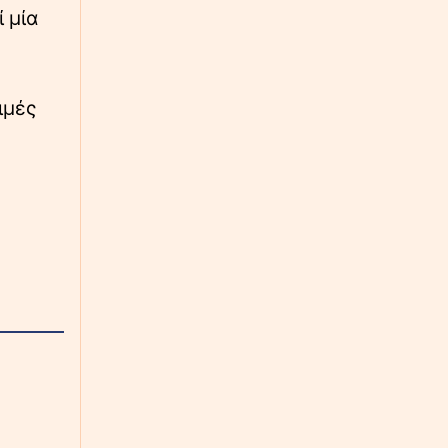
σήμερα
 μία
∙
ΕΛΛΑΔΑ
04:45
Πρωτοσέλιδα εφημερίδων: Τι γράφουν
σήμερα 8 Αυγούστου
ιμές
∙
ΚΟΣΜΟΣ
04:40
Ουκρανία: Τρεις νεκροί από ρωσικές
επιθέσεις στο Κίεβο - Ένα παιδί ανάμεσά
τους
∙
ΕΛΛΑΔΑ
04:20
Σητεία: Υπό έλεγχο η μεγάλη φωτιά στην
Αχλαδιά