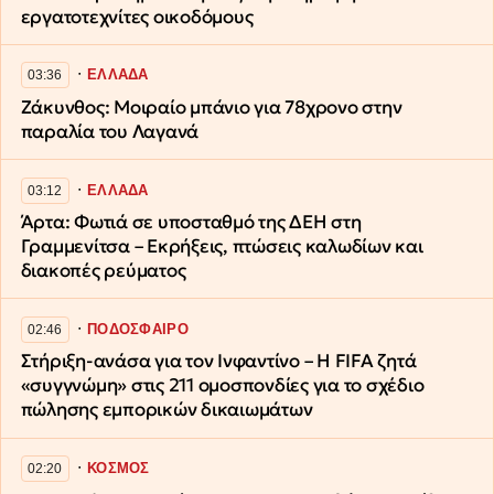
εργατοτεχνίτες οικοδόμους
∙
ΕΛΛΑΔΑ
03:36
Ζάκυνθος: Μοιραίο μπάνιο για 78χρονο στην
παραλία του Λαγανά
∙
ΕΛΛΑΔΑ
03:12
Άρτα: Φωτιά σε υποσταθμό της ΔΕΗ στη
Γραμμενίτσα – Εκρήξεις, πτώσεις καλωδίων και
διακοπές ρεύματος
∙
ΠΟΔΟΣΦΑΙΡΟ
02:46
Στήριξη-ανάσα για τον Ινφαντίνο – Η FIFA ζητά
«συγγνώμη» στις 211 ομοσπονδίες για το σχέδιο
πώλησης εμπορικών δικαιωμάτων
∙
ΚΟΣΜΟΣ
02:20