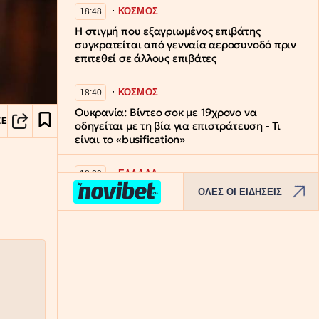
∙
ΚΟΣΜΟΣ
18:48
Η στιγμή που εξαγριωμένος επιβάτης
συγκρατείται από γενναία αεροσυνοδό πριν
επιτεθεί σε άλλους επιβάτες
∙
ΚΟΣΜΟΣ
18:40
Ουκρανία: Βίντεο σοκ με 19χρονο να
ΣΕ
οδηγείται με τη βία για επιστράτευση - Τι
είναι το «busification»
∙
ΕΛΛΑΔΑ
18:29
ΟΛΕΣ ΟΙ ΕΙΔΗΣΕΙΣ
Φωτιά στην Αττικοβοιωτία: Καρέ-καρέ η
δραματική επιχείρηση διάσωσης 254
πολιτών
∙
ΕΛΛΑΔΑ
18:22
Λευκάδα και Κέρκυρα: Συλλήψεις για
κάνναβη, κοκαΐνη και ναρκωτικά δισκία