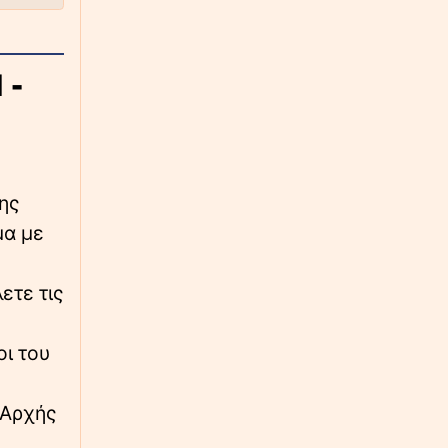
∙
ΠΟΛΙΤΙΚΗ
18:13
Κι άλλη αποχώρηση από το κόμμα της
Καρυστιανού - Η ανάρτηση του Νίκου
Μπρουτζάκη - «Γίναμε μάρτυρες μιας
 -
εσωτερικής μετάλλαξης»
∙
ΠΟΔΟΣΦΑΙΡΟ
18:11
Το στήριγμα του Λιονέλ Μέσι, δεν είναι
πλέον στο πλευρό του…
της
μα με
∙
ΚΟΣΜΟΣ
18:04
Ιστορική μεταφορά 30 φαλαινών μπελούγκα
από τον Καναδά στις ΗΠΑ
ετε τις
∙
ΕΛΛΑΔΑ
17:55
οι του
Καιρός: «Hot-Dry-Windy» το επόμενο 48ωρο
– Η προειδοποίηση Τσατραφύλλια για τον
κίνδυνο πυρκαγιών
 Αρχής
∙
ΕΛΛΑΔΑ
17:44