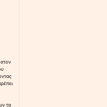
Καστοριά: Νεκρή βρέθηκε μεγάλη αρκούδα -
Εξετάζεται το ενδεχόμενο πυροβολισμού
∙
ΚΟΣΜΟΣ
17:35
Πρίγκιπας Ουίλιαμ: Πότε συναντήθηκε για
τελευταία φορά με τον Χάρι - Το ιστορικό της
βασιλικής διαμάχης
∙
LIFESTYLE
17:33
Τι συμβαίνει με τον Morrissey; Νέες
ακυρώσεις εμφανίσεων
 στον
ου
∙
ΕΛΛΑΔΑ
17:24
νοντας
Φωτιά τώρα σε χαμηλή βλάστηση στην
Ευκαρπία Κιλκίς
πρέπει
∙
ΠΟΛΙΤΙΚΗ
17:04
«Βολές» Σκέρτσου στο ΠΑΣΟΚ για τον ΟΟΣΑ:
υν τα
«Αναλύσεις της παραλίας»