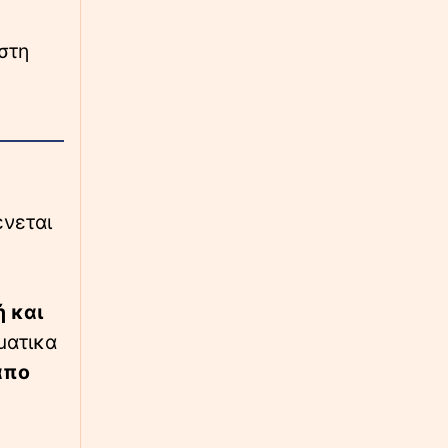
∙
ΕΛΛΑΔΑ
16:54
 στη
Μετώπη: Χωρίς τις αισθήσεις του
ανασύρθηκε 43χρονος
∙
ΕΛΛΑΔΑ
16:42
«Φυτεία» κάνναβης με υδροπονία στην
Αττική - Πάνω από 90.000 ευρώ το κέρδος
ένεται
∙
ΕΛΛΑΔΑ
16:26
Τέλος στο καθημερινό «έμφραγμα» του
Κηφισού - Οδική «ανάσα» 40 χλμ. ο νέος
άξονας Ελευσίνα-Οινόφυτα
 και
ήματικα
απο