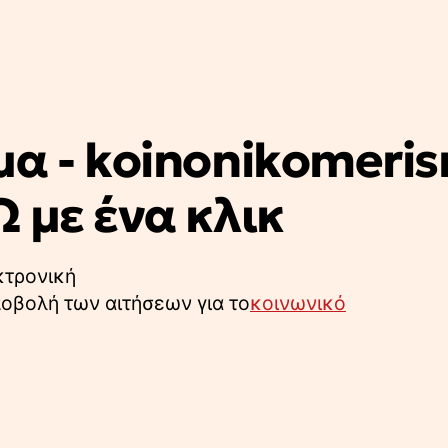
α - koinonikomeris
 με ένα κλικ
κτρονική
ποβολή των αιτήσεων για το
κοινωνικό