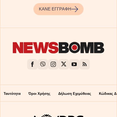
ΚΑΝΕ ΕΓΓΡΑΦΗ
Ταυτότητα
Όροι Χρήσης
Δήλωση Εχεμύθειας
Κώδικας Δ