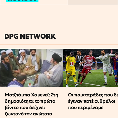
DPG NETWORK
Μοτζτάμπα Χαμενεΐ: Στη
Οι παικταράδες που δ
δημοσιότητα το πρώτο
έγιναν ποτέ οι θρύλοι
βίντεο που δείχνει
που περιμέναμε
ζωντανό τον ανώτατο