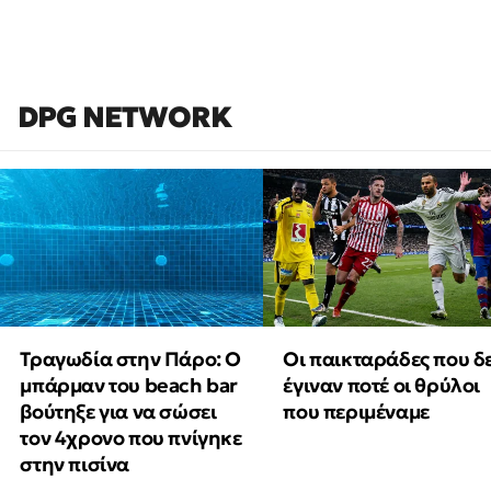
DPG NETWORK
Τραγωδία στην Πάρο: Ο
Οι παικταράδες που δ
μπάρμαν του beach bar
έγιναν ποτέ οι θρύλοι
βούτηξε για να σώσει
που περιμέναμε
τον 4χρονο που πνίγηκε
στην πισίνα