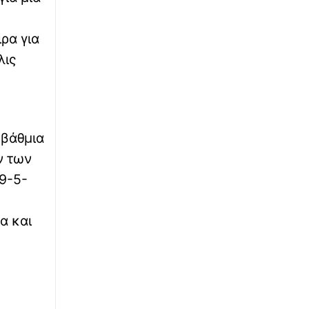
«Τσουχτερό» πρόστιμο για ψήσιμο
γουρουνοπούλας σε πανηγύρι
ρα για
λις
∙
ΕΛΛΑΔΑ
19:44
Πάτρα: Θρήνος για μωράκι μόλις 8 ημερών –
Νοσηλευόταν στη ΜΕΘ Νεογνών
∙
ΕΚΚΛΗΣΙΑ
19:37
οβάθμια
Σε κλίμα κατάνυξης ο εορτασμός του
ν των
θαύματος της κατάσβεσης της φωτιάς στον
Όσιο Ιωάννη τον Ρώσο
9-5-
∙
ΟΙΚΟΝΟΜΙΑ
19:30
α και
Πληρωμές 33,58 εκατ. ευρώ σε 67.746
αγρότες για λιπάσματα – Άρχισε η ενίσχυση
του 15%
∙
ΜΠΑΣΚΕΤ
19:24
EuroBasket U16: Ήττα για την Εθνική Παίδων