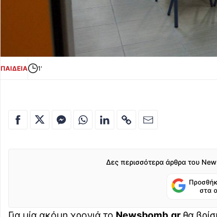
ΠΑΙΔΕΙΑ
1'
Δες περισσότερα άρθρα του New
Προσθήκ
στα 
Για μία ακόμη χρονιά το
Νewsbomb.gr
θα βρίσ