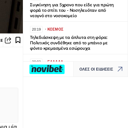
Συγκίνηση για 5χρονο που είδε για πρώτη
φορά το σπίτι του - Νοσηλευόταν από
νεογνό στο νοσοκομείο
∙
ΚΟΣΜΟΣ
20:19
Τηλεδιάσκεψη με τα άπλυτα στη φόρα:
ΣΕ
Πολιτικός συνδέθηκε από το μπάνιο με
φόντο κρεμασμένα εσώρουχα
∙
ΕΛΛΑΔΑ
20:03
ΟΛΕΣ ΟΙ ΕΙΔΗΣΕΙΣ
Σέρρες: «Δεν ήταν μόνο η ταχύτητα» – Η
ανάλυση πραγματογνώμονα για το
δυστύχημα με θύμα μητέρα και γιο
∙
ΚΟΣΜΟΣ
19:58
Τζακ Αντεροβγάλτης: To αυγουστιάτικο
πρωινό του 1888 που άλλαξε για πάντα την
ιστορία του εγκλήματος
ια μία
∙
ΕΛΛΑΔΑ
19:53