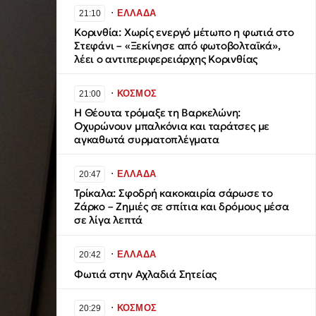
∙
ΕΛΛΑΔΑ
21:10
Κορινθία: Χωρίς ενεργό μέτωπο η φωτιά στο
Στεφάνι – «Ξεκίνησε από φωτοβολταϊκά»,
λέει ο αντιπεριφερειάρχης Κορινθίας
∙
ΚΟΣΜΟΣ
21:00
H Θέουτα τρόμαξε τη Βαρκελώνη:
Οχυρώνουν μπαλκόνια και ταράτσες με
αγκαθωτά συρματοπλέγματα
∙
ΕΛΛΑΔΑ
20:47
Τρίκαλα: Σφοδρή κακοκαιρία σάρωσε το
Ζάρκο – Ζημιές σε σπίτια και δρόμους μέσα
σε λίγα λεπτά
∙
ΕΛΛΑΔΑ
20:42
Φωτιά στην Αχλαδιά Σητείας
∙
ΚΟΣΜΟΣ
20:29