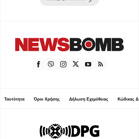
Ταυτότητα
Όροι Χρήσης
Δήλωση Εχεμύθειας
Κώδικας Δ