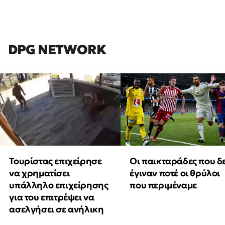
DPG NETWORK
Τουρίστας επιχείρησε
Οι παικταράδες που δ
να χρηματίσει
έγιναν ποτέ οι θρύλοι
υπάλληλο επιχείρησης
που περιμέναμε
για του επιτρέψει να
ασελγήσει σε ανήλικη