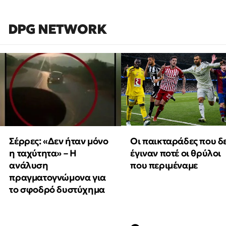
DPG NETWORK
Οι παικταράδες που δ
Σέρρες: «Δεν ήταν μόνο
έγιναν ποτέ οι θρύλοι
η ταχύτητα» – Η
που περιμέναμε
ανάλυση
πραγματογνώμονα για
το σφοδρό δυστύχημα