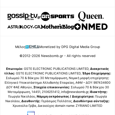
Μέλος
Monetized by DPG Digital Media Group
©2012-2026 Newsbomb.gr - All rights reserved
Επωνυμία:
GSTE ELECTRONIC PUBLICATIONS LIMITED,
Διακριτικός
τίτλος:
GSTE ELECTRONIC PUBLICATIONS LIMITED,
Έδρα Επιχείρησης:
Σολωμού 70 & Βάκχου 30 Μεταμόρφωση, Νομική μορφή επιχείρησης:
Ελληνικό Υποκατάστημα Αλλοδαπής Εταιρείας, ΑΦΜ – ΔΟΥ: 997434600
ΔΟΥ ΦΑΕ Αθηνών,
Στοιχεία επικοινωνίας:
Σολωμού 70 & Βάκχου 30
Μεταμόρφωση, 14451, 2106251412, info@newsbomb.gr,
Ιδιοκτήτης:
Γεωργία Νικολάου,
Νόμιμη εκπρόσωπος / Διαχειρίστρια:
Γεωργία
Νικολάου,
Διευθυντής:
Γεράσιμος Πολλάτος,
Διευθύντρια σύνταξης:
Χρυσούλα Γρίβα, Δικαιούχος domain name: ZYRIANO LIMITED