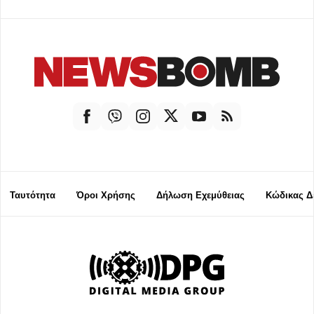
Ταυτότητα
Όροι Χρήσης
Δήλωση Εχεμύθειας
Κώδικας Δ