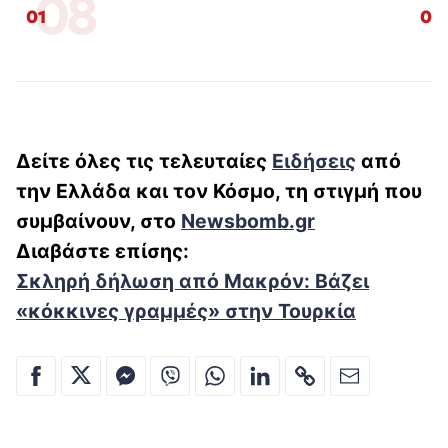
08
01
02
Δ
είτε
όλες τις τελευταίες
Ειδήσεις
από
την Ελλάδα και τον Κόσμο, τη στιγμή που
συμβαίνουν, στο
Newsbomb.gr
Διαβάστε επίσης:
Σκληρή δήλωση από Μακρόν: Βάζει
«κόκκινες γραμμές» στην Τουρκία