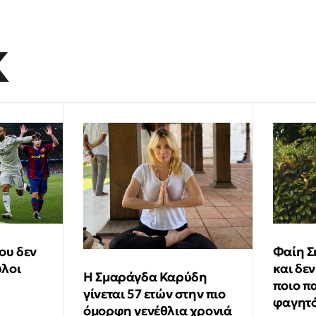
K
ου δεν
Φαίη Σ
ύλοι
και δεν
Η Σμαράγδα Καρύδη
ποιο π
γίνεται 57 ετών στην πιο
φαγητό
όμορφη γενέθλια χρονιά