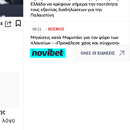
Ελλάδα να κρύψουν σήμερα την ταυτότητα
τους εξαιτίας διαδηλώσεων για την
Παλαιστίνη
ΣΕ
∙
ΚΟΣΜΟΣ
09:21
Μηνύσεις κατά Μαμντάνι για τον φόρο των
πλουσίων – «Προκάλεσε χάος και σύγχυση»
ΟΛΕΣ ΟΙ ΕΙΔΗΣΕΙΣ
∙
ΚΟΣΜΟΣ
09:13
Γαλλία: 420 συλλήψεις για εμπρησμούς και
φωτιές από αμέλεια
∙
ΚΟΣΜΟΣ
08:59
Αδιανόητο: Του είπε «καλημέρα» και
προσπάθησε να την παρασύρει με το
αυτοκίνητο τρεις φορές
ης
∙
ΕΛΛΑΔΑ
08:48
ε λόγο
Πινακίδες κυκλοφορίας: Διαδικασία