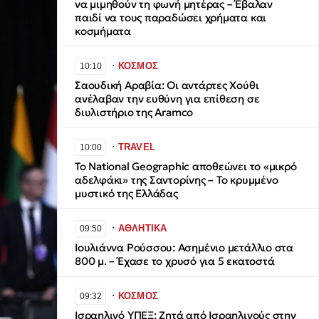
να μιμηθούν τη φωνή μητέρας – Έβαλαν
παιδί να τους παραδώσει χρήματα και
κοσμήματα
∙
ΚΟΣΜΟΣ
10:10
Σαουδική Αραβία: Οι αντάρτες Χούθι
ανέλαβαν την ευθύνη για επίθεση σε
διυλιστήριο της Aramco
∙
TRAVEL
10:00
Το National Geographic αποθεώνει το «μικρό
αδελφάκι» της Σαντορίνης – Το κρυμμένο
μυστικό της Ελλάδας
∙
ΑΘΛΗΤΙΚΑ
09:50
Ιουλιάννα Ρούσσου: Ασημένιο μετάλλιο στα
800 μ. – Έχασε το χρυσό για 5 εκατοστά
∙
ΚΟΣΜΟΣ
09:32
Ισραηλινό ΥΠΕΞ: Ζητά από Ισραηλινούς στην