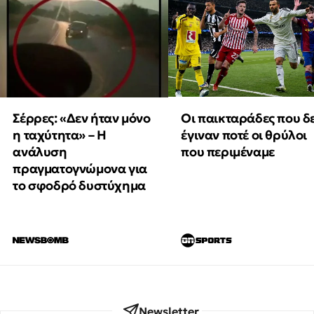
Οι παικταράδες που δ
Σέρρες: «Δεν ήταν μόνο
έγιναν ποτέ οι θρύλοι
η ταχύτητα» – Η
που περιμέναμε
ανάλυση
πραγματογνώμονα για
το σφοδρό δυστύχημα
Newsletter