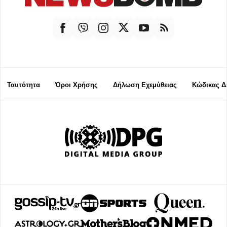
Ταυτότητα
Όροι Χρήσης
Δήλωση Εχεμύθειας
Κώδικας Δ