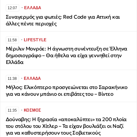
∙
ΕΛΛΑΔΑ
12:07
Συναγερμός για φωτιές: Red Code για Αττική και
άλλες πέντε περιοχές
∙
LIFESTYLE
11:58
Μέριλιν Μονρόε: Η άγνωστη συνέντευξη σε Έλληνα
δημοσιογράφο – Θα ήθελα να είχα γεννηθεί στην
Ελλάδα
∙
ΕΛΛΑΔΑ
11:38
Μήλος: Ελικόπτερο προσγειώνεται στο Σαρακήνικο
για να κάνουν μπάνιο οι επιβάτες του – Βίντεο
∙
ΚΟΣΜΟΣ
11:35
Δούναβης: Η ξηρασία «αποκαλύπτει» τα 200 πλοία
του στόλου του Χίτλερ – Τα είχαν βουλιάξει οι Ναζί
για να καθυστερήσουν τους Σοβιετικούς