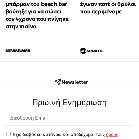
μπάρμαν του beach bar
έγιναν ποτέ οι θρύλοι
βούτηξε για να σώσει
που περιμέναμε
τον 4χρονο που πνίγηκε
στην πισίνα
Newsletter
Πρωινή Eνημέρωση
Έχω διαβάσει, κατανοώ και αποδέχομαι τους
όρους