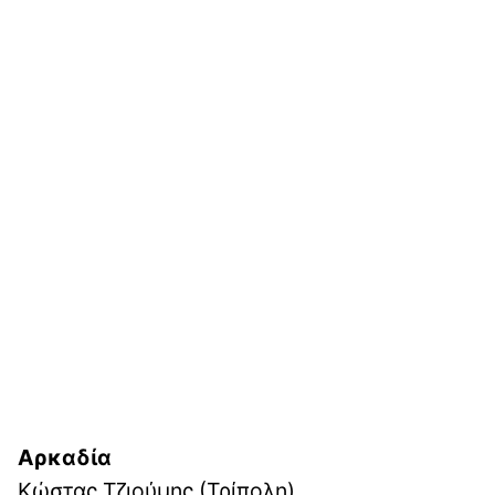
Αρκαδία
Κώστας Τζιούμης (Τρίπολη)