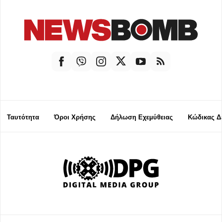
Ταυτότητα
Όροι Χρήσης
Δήλωση Εχεμύθειας
Κώδικας Δ