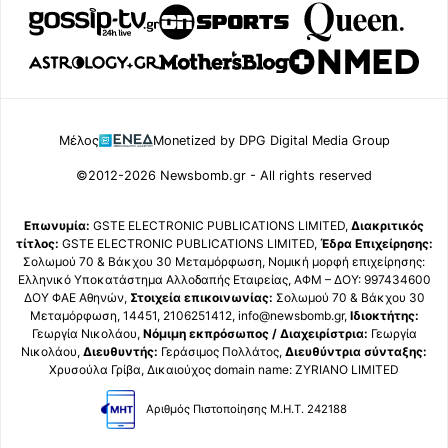
Μέλος
Monetized by DPG Digital Media Group
©2012-2026 Newsbomb.gr - All rights reserved
Επωνυμία:
GSTE ELECTRONIC PUBLICATIONS LIMITED,
Διακριτικός
τίτλος:
GSTE ELECTRONIC PUBLICATIONS LIMITED,
Έδρα Επιχείρησης:
Σολωμού 70 & Βάκχου 30 Μεταμόρφωση, Νομική μορφή επιχείρησης:
Ελληνικό Υποκατάστημα Αλλοδαπής Εταιρείας, ΑΦΜ – ΔΟΥ: 997434600
ΔΟΥ ΦΑΕ Αθηνών,
Στοιχεία επικοινωνίας:
Σολωμού 70 & Βάκχου 30
Μεταμόρφωση, 14451, 2106251412, info@newsbomb.gr,
Ιδιοκτήτης:
Γεωργία Νικολάου,
Νόμιμη εκπρόσωπος / Διαχειρίστρια:
Γεωργία
Νικολάου,
Διευθυντής:
Γεράσιμος Πολλάτος,
Διευθύντρια σύνταξης:
Χρυσούλα Γρίβα, Δικαιούχος domain name: ZYRIANO LIMITED
Αριθμός Πιστοποίησης Μ.Η.Τ. 242188