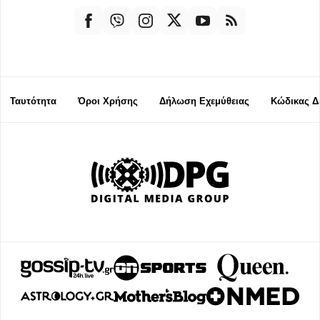
Ταυτότητα
Όροι Χρήσης
Δήλωση Εχεμύθειας
Κώδικας Δ