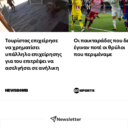
Τουρίστας επιχείρησε
Οι παικταράδες που δ
να χρηματίσει
έγιναν ποτέ οι θρύλοι
υπάλληλο επιχείρησης
που περιμέναμε
για του επιτρέψει να
ασελγήσει σε ανήλικη
Newsletter