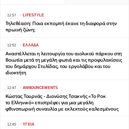
∙
LIFESTYLE
12:57
Τηλεθέαση: Ποια εκπομπή έκανε τη διαφορά στην
πρωινή ζώνη;
∙
ΕΛΛΑΔΑ
12:52
Αναστέλλεται η λειτουργία του αιολικού πάρκου στη
Βοιωτία μετά τη μεγάλη φωτιά και τις προφυλακίσεις
του δημάρχου Στυλίδας, του εργολάβου και του
ιδιοκτήτη
∙
ANNOUNCEMENTS
12:47
Κώστας Τουρνάς - Διονύσης Τσακνής «Το Ροκ
το Ελληνικό» επιστρέφει για μια μεγάλη
φθινοπωρινή συναυλία με εκλεκτούς καλεσμένους
∙
ΥΓΕΙΑ
12:45