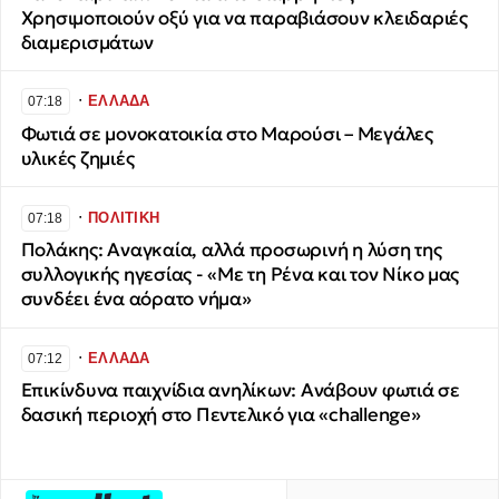
Χρησιμοποιούν οξύ για να παραβιάσουν κλειδαριές
διαμερισμάτων
∙
ΕΛΛΑΔΑ
07:18
Φωτιά σε μονοκατοικία στο Μαρούσι – Μεγάλες
υλικές ζημιές
∙
ΠΟΛΙΤΙΚΗ
07:18
Πολάκης: Αναγκαία, αλλά προσωρινή η λύση της
συλλογικής ηγεσίας - «Με τη Ρένα και τον Νίκο μας
συνδέει ένα αόρατο νήμα»
∙
ΕΛΛΑΔΑ
07:12
Επικίνδυνα παιχνίδια ανηλίκων: Ανάβουν φωτιά σε
δασική περιοχή στο Πεντελικό για «challenge»