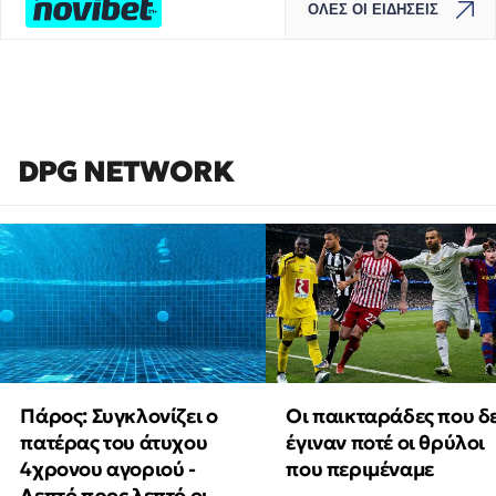
ΟΛΕΣ ΟΙ ΕΙΔΗΣΕΙΣ
DPG NETWORK
Πάρος: Συγκλονίζει ο
Οι παικταράδες που δ
πατέρας του άτυχου
έγιναν ποτέ οι θρύλοι
4χρονου αγοριού -
που περιμέναμε
Λεπτό προς λεπτό οι