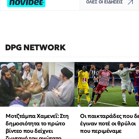
ΟΛΕΣ ΟΙ ΕΙΔΗΣΕΙΣ
DPG NETWORK
Μοτζτάμπα Χαμενεΐ: Στη
Οι παικταράδες που δ
δημοσιότητα το πρώτο
έγιναν ποτέ οι θρύλοι
βίντεο που δείχνει
που περιμέναμε
ζωντανό τον ανώτατο