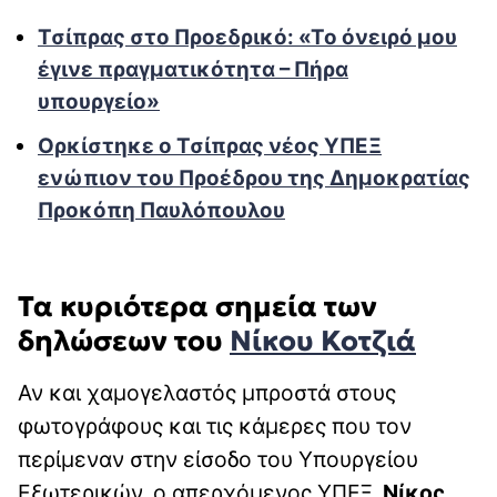
Τσίπρας στο Προεδρικό: «Το όνειρό μου
έγινε πραγματικότητα – Πήρα
υπουργείο»
Ορκίστηκε ο Τσίπρας νέος ΥΠΕΞ
ενώπιον του Προέδρου της Δημοκρατίας
Προκόπη Παυλόπουλου
Τα κυριότερα σημεία των
δηλώσεων του
Νίκου Κοτζιά
Αν και χαμογελαστός μπροστά στους
φωτογράφους και τις κάμερες που τον
περίμεναν στην είσοδο του Υπουργείου
Εξωτερικών, ο απερχόμενος ΥΠΕΞ,
Νίκος