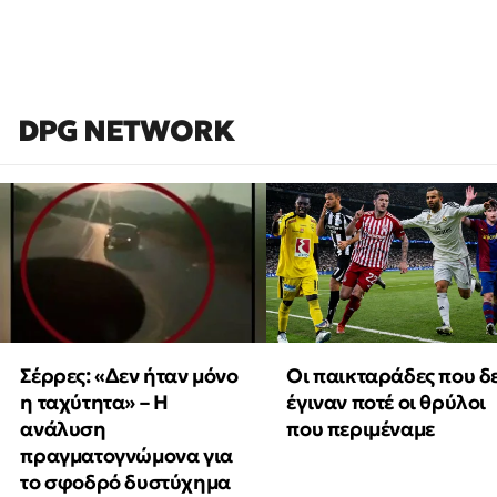
DPG NETWORK
Οι παικταράδες που δ
Σέρρες: «Δεν ήταν μόνο
έγιναν ποτέ οι θρύλοι
η ταχύτητα» – Η
που περιμέναμε
ανάλυση
πραγματογνώμονα για
το σφοδρό δυστύχημα