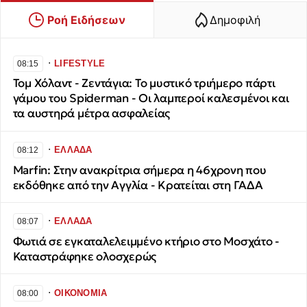
Ροή Ειδήσεων
Δημοφιλή
∙
LIFESTYLE
08:15
Τομ Χόλαντ - Ζεντάγια: Το μυστικό τριήμερο πάρτι
γάμου του Spiderman - Οι λαμπεροί καλεσμένοι και
τα αυστηρά μέτρα ασφαλείας
∙
ΕΛΛΑΔΑ
08:12
Marfin: Στην ανακρίτρια σήμερα η 46χρονη που
εκδόθηκε από την Αγγλία - Κρατείται στη ΓΑΔΑ
∙
ΕΛΛΑΔΑ
08:07
Φωτιά σε εγκαταλελειμμένο κτήριο στο Μοσχάτο -
Καταστράφηκε ολοσχερώς
∙
ΟΙΚΟΝΟΜΙΑ
08:00