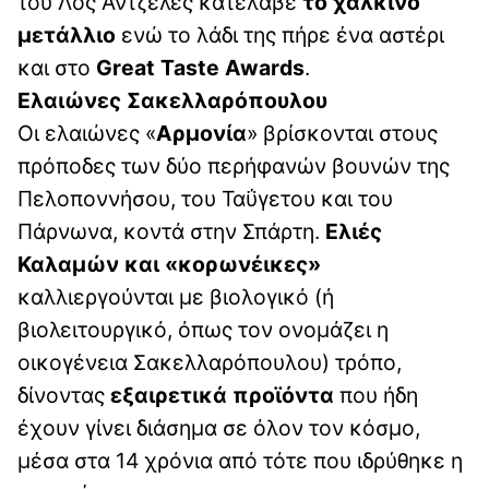
του Λος Άντζελες κατέλαβε
το χάλκινο
μετάλλιο
ενώ το λάδι της πήρε ένα αστέρι
και στο
Great Taste Awards
.
Ελαιώνες Σακελλαρόπουλου
Οι ελαιώνες «
Αρμονία
» βρίσκονται στους
πρόποδες των δύο περήφανών βουνών της
Πελοποννήσου, του Ταΰγετου και του
Πάρνωνα, κοντά στην Σπάρτη.
Ελιές
Καλαμών και «κορωνέικες»
καλλιεργούνται με βιολογικό (ή
βιολειτουργικό, όπως τον ονομάζει η
οικογένεια Σακελλαρόπουλου) τρόπο,
δίνοντας
εξαιρετικά προϊόντα
που ήδη
έχουν γίνει διάσημα σε όλον τον κόσμο,
μέσα στα 14 χρόνια από τότε που ιδρύθηκε η