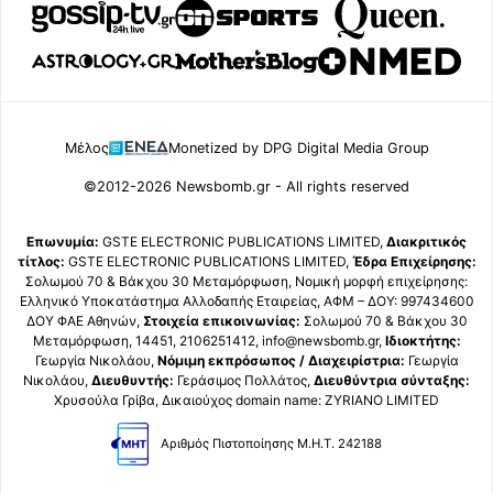
Μέλος
Monetized by DPG Digital Media Group
©2012-2026 Newsbomb.gr - All rights reserved
Επωνυμία:
GSTE ELECTRONIC PUBLICATIONS LIMITED,
Διακριτικός
τίτλος:
GSTE ELECTRONIC PUBLICATIONS LIMITED,
Έδρα Επιχείρησης:
Σολωμού 70 & Βάκχου 30 Μεταμόρφωση, Νομική μορφή επιχείρησης:
Ελληνικό Υποκατάστημα Αλλοδαπής Εταιρείας, ΑΦΜ – ΔΟΥ: 997434600
ΔΟΥ ΦΑΕ Αθηνών,
Στοιχεία επικοινωνίας:
Σολωμού 70 & Βάκχου 30
Μεταμόρφωση, 14451, 2106251412, info@newsbomb.gr,
Ιδιοκτήτης:
Γεωργία Νικολάου,
Νόμιμη εκπρόσωπος / Διαχειρίστρια:
Γεωργία
Νικολάου,
Διευθυντής:
Γεράσιμος Πολλάτος,
Διευθύντρια σύνταξης:
Χρυσούλα Γρίβα, Δικαιούχος domain name: ZYRIANO LIMITED
Αριθμός Πιστοποίησης Μ.Η.Τ. 242188