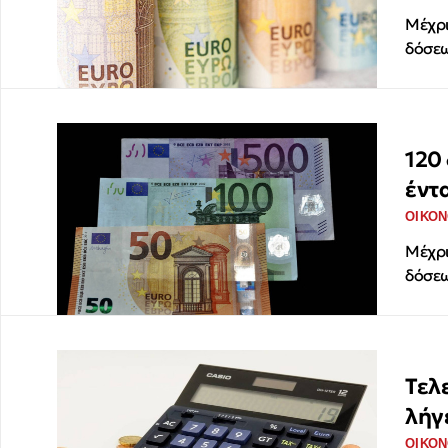
Μέχρι
δόσεω
120
έντ
ΟΙΚΟΝ
Μέχρι
δόσεω
Τελε
λήγ
ΟΙΚΟΝ