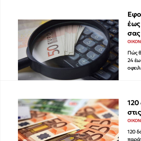
Εφο
έως
σας
ΟΙΚΟΝ
Πώς θ
24 έω
οφειλ
120
στι
ΟΙΚΟΝ
120 δ
παράτ