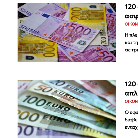
120 
ασφ
ΟΙΚΟΝ
Η πλε
και τ
τις τ
120 
απλ
ΟΙΚΟΝ
Ο υφυ
διαβε
ενταχ