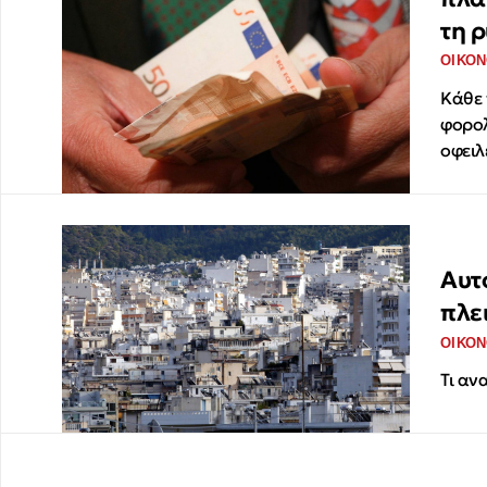
τη 
ΟΙΚΟΝ
Κάθε 
φορολ
οφειλ
Αυτ
πλε
ΟΙΚΟΝ
Τι αν