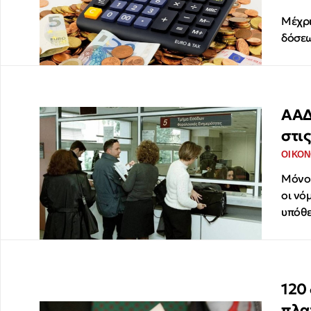
Μέχρι
δόσεω
ΑΑΔ
στι
ΟΙΚΟΝ
Μόνο 
οι νό
υπόθε
120
πλα