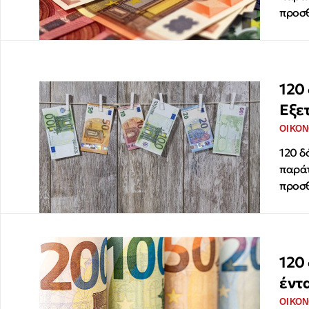
προσθ
120 
Εξε
ΟΙΚΟΝ
120 δ
παράτ
προσθ
120
έντ
ΟΙΚΟΝ