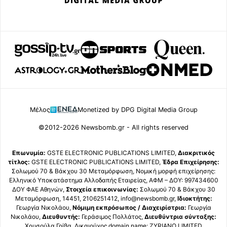
Μέλος
Monetized by DPG Digital Media Group
©2012-2026 Newsbomb.gr - All rights reserved
Επωνυμία:
GSTE ELECTRONIC PUBLICATIONS LIMITED,
Διακριτικός
τίτλος:
GSTE ELECTRONIC PUBLICATIONS LIMITED,
Έδρα Επιχείρησης:
Σολωμού 70 & Βάκχου 30 Μεταμόρφωση, Νομική μορφή επιχείρησης:
Ελληνικό Υποκατάστημα Αλλοδαπής Εταιρείας, ΑΦΜ – ΔΟΥ: 997434600
ΔΟΥ ΦΑΕ Αθηνών,
Στοιχεία επικοινωνίας:
Σολωμού 70 & Βάκχου 30
Μεταμόρφωση, 14451, 2106251412, info@newsbomb.gr,
Ιδιοκτήτης:
Γεωργία Νικολάου,
Νόμιμη εκπρόσωπος / Διαχειρίστρια:
Γεωργία
Νικολάου,
Διευθυντής:
Γεράσιμος Πολλάτος,
Διευθύντρια σύνταξης:
Χρυσούλα Γρίβα, Δικαιούχος domain name: ZYRIANO LIMITED