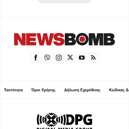
Ταυτότητα
Όροι Χρήσης
Δήλωση Εχεμύθειας
Κώδικας Δ