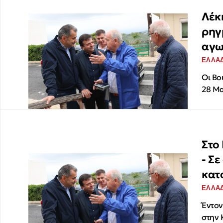
Λέκκ
ρηγ
αγω
ΕΛΛΑ
Οι Βο
28 Μα
Στο
- Σ
κατ
ΕΛΛΑ
Έντον
στην 