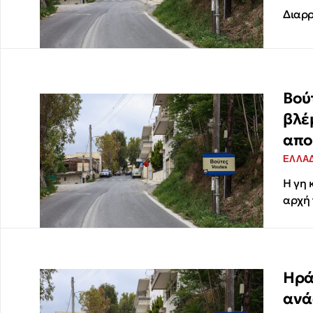
Διαρρ
Βούτ
βλέ
απο
ΕΛΛΑ
Η γη 
αρχή 
Ηρά
ανά