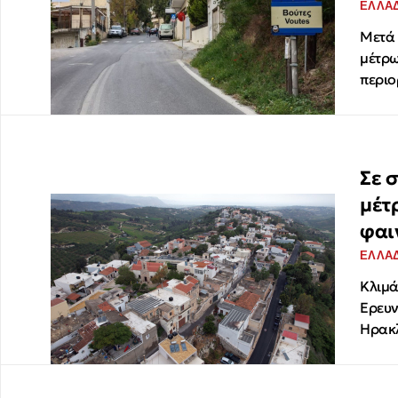
ΕΛΛΑ
Μετά 
μέτρω
περιο
Σε 
μέτ
φαι
ΕΛΛΑ
Κλιμά
Ερευν
Ηρακλ