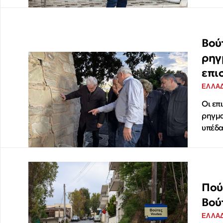
Βού
ρηγ
επι
ΕΛΛΑ
Οι επ
ρηγμα
υπέδα
Πού
Βού
ΕΛΛΑ