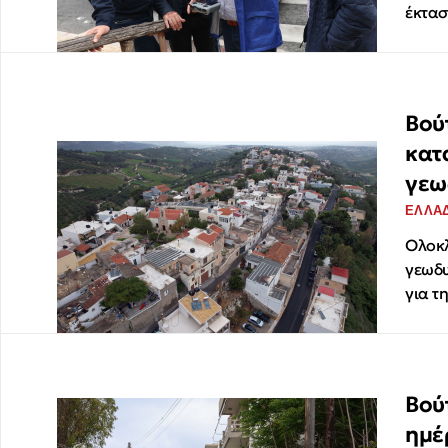
έκτασ
Βού
κατ
γεω
ΕΛΛΑ
Ολοκλ
γεωδυ
για τ
Βού
ημέ