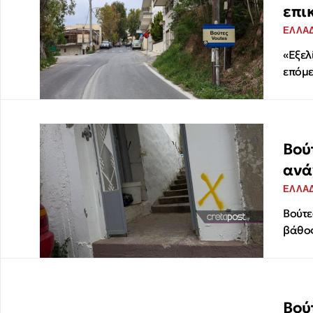
επι
ΕΛΛΑ
«Εξελί
επόμε
Βού
ανά
ΕΛΛΑ
Βούτε
βάθος
Βού