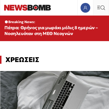
Breaking News:
Πάτρα: Θρήνος για μωράκι μόλις 8 ημερών –
Νοσηλευόταν στη ΜΕΘ Νεογνών
ΧΡΕΩΣΕΙΣ