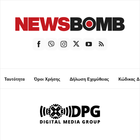
Ταυτότητα
Όροι Χρήσης
Δήλωση Εχεμύθειας
Κώδικας Δ