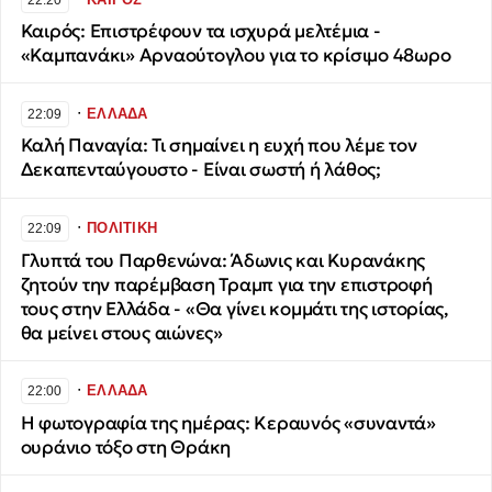
Καιρός: Επιστρέφουν τα ισχυρά μελτέμια -
«Καμπανάκι» Αρναούτογλου για το κρίσιμο 48ωρο
∙
ΕΛΛΑΔΑ
22:09
Καλή Παναγία: Τι σημαίνει η ευχή που λέμε τον
Δεκαπενταύγουστο - Είναι σωστή ή λάθος;
∙
ΠΟΛΙΤΙΚΗ
22:09
Γλυπτά του Παρθενώνα: Άδωνις και Κυρανάκης
ζητούν την παρέμβαση Τραμπ για την επιστροφή
τους στην Ελλάδα - «Θα γίνει κομμάτι της ιστορίας,
θα μείνει στους αιώνες»
∙
ΕΛΛΑΔΑ
22:00
Η φωτογραφία της ημέρας: Κεραυνός «συναντά»
ουράνιο τόξο στη Θράκη