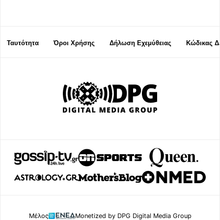
Ταυτότητα
Όροι Χρήσης
Δήλωση Εχεμύθειας
Κώδικας Δ
Μέλος
Monetized by DPG Digital Media Group