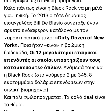
υπογραφεί ως σταθερή προμήθεια.
Καλό πάντως είναι η Black Rock να μη μιλά
για… ηθική. Το 2013 ο τότε δημόσιος
εισαγγελέας Bill De Blasio συνέταξε έναν
αρκετά ενδιαφέρον κατάλογο με τον
χαρακτηριστικό τίτλο:
«Dirty Dozen of New
York».
Ποια ήταν –είναι- η βρώμικη
δωδεκάδα;
Οι 12 μεγαλύτεροι εταιρικοί
επενδυτές οι οποίοι υποστηρίζουν τους
κατασκευαστές όπλων
. Ανάμεσά τους και
η Black Rock (στο νούμερο 2 με 345, 8
εκατομμύρια δολάρια επενδύσεων στην
οπλική βιομηχανία).
Και πάλι «ψιλοπράγματα». Τα καλά deal είναι
το θέμα…