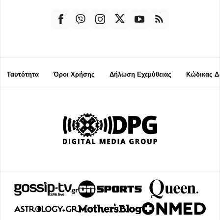
Ταυτότητα
Όροι Χρήσης
Δήλωση Εχεμύθειας
Κώδικας Δ