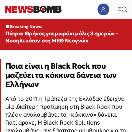
Breaking News:
Πάτρα: Θρήνος για μωράκι μόλις 8 ημερών –
Νοσηλευόταν στη ΜΕΘ Νεογνών
Ποια είναι η Black Rock που
μαζεύει τα κόκκινα δάνεια των
Ελλήνων
Από το 2011 η Τράπεζα της Ελλάδας έδειχνε
μία ιδιαίτερη προτίμηση στη Black Rock που
πλέον αναλαμβάνει τα «κόκκινα» δάνεια.
Γιατί άραγε; Η Black Rock Solutions
αναλαμβάνει ανεξάρτητος σύμβουλος για τη