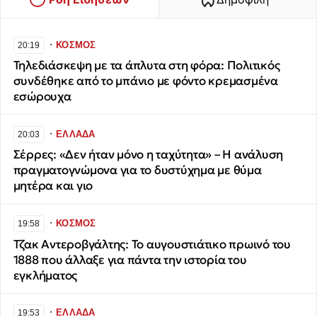
∙
ΚΟΣΜΟΣ
20:19
Τηλεδιάσκεψη με τα άπλυτα στη φόρα: Πολιτικός
συνδέθηκε από το μπάνιο με φόντο κρεμασμένα
εσώρουχα
∙
ΕΛΛΑΔΑ
20:03
Σέρρες: «Δεν ήταν μόνο η ταχύτητα» – Η ανάλυση
πραγματογνώμονα για το δυστύχημα με θύμα
μητέρα και γιο
∙
ΚΟΣΜΟΣ
19:58
Τζακ Αντεροβγάλτης: To αυγουστιάτικο πρωινό του
1888 που άλλαξε για πάντα την ιστορία του
εγκλήματος
∙
ΕΛΛΑΔΑ
19:53