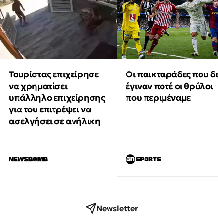
Τουρίστας επιχείρησε
Οι παικταράδες που δ
να χρηματίσει
έγιναν ποτέ οι θρύλοι
υπάλληλο επιχείρησης
που περιμέναμε
για του επιτρέψει να
ασελγήσει σε ανήλικη
Newsletter