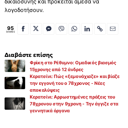
δικαιοσύνης και πρόκειται άμεσα να
λογοδοτήσουν.
95
SHARES
Διαβάστε επίσης
Φρίκη στο Ρέθυμνο: Ομαδικός βιασμός
15χρονης από 12 άνδρες
Κερατσίνι: Πώς «ξεμονάχιαζε» και βίαζε
την εγγονή του ο 78χρονος - Νέες
αποκαλύψεις
Κερατσίνι: Αρρωστημένες πράξεις του
78χρονου στην 9χρονη - Την άγγιζε στα
γεννητικά όργανα