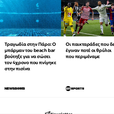
Τραγωδία στην Πάρο: Ο
Οι παικταράδες που δ
μπάρμαν του beach bar
έγιναν ποτέ οι θρύλοι
βούτηξε για να σώσει
που περιμέναμε
τον 4χρονο που πνίγηκε
στην πισίνα