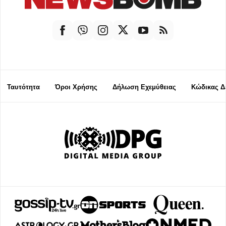
Ταυτότητα
Όροι Χρήσης
Δήλωση Εχεμύθειας
Κώδικας Δ