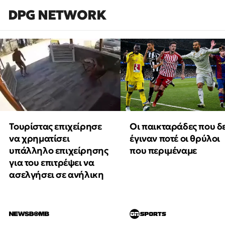
DPG NETWORK
Τουρίστας επιχείρησε
Οι παικταράδες που δ
να χρηματίσει
έγιναν ποτέ οι θρύλοι
υπάλληλο επιχείρησης
που περιμέναμε
για του επιτρέψει να
ασελγήσει σε ανήλικη