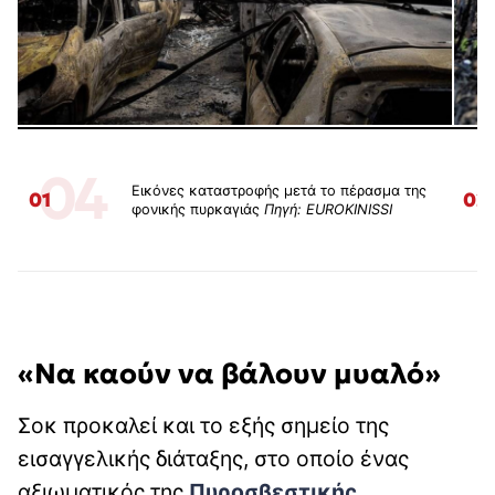
04
Εικόνες καταστροφής μετά το πέρασμα της
01
02
φονικής πυρκαγιάς
Πηγή: EUROKINISSI
«Να καούν να βάλουν μυαλό»
Σοκ προκαλεί και το εξής σημείο της
εισαγγελικής διάταξης, στο οποίο ένας
αξιωματικός της
Πυροσβεστικής