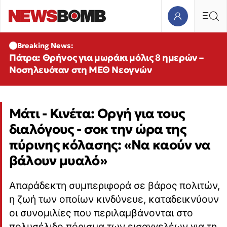
Breaking News:
Πάτρα: Θρήνος για μωράκι μόλις 8 ημερών –
Νοσηλευόταν στη ΜΕΘ Νεογνών
Μάτι - Κινέτα: Οργή για τους
διαλόγους - σοκ την ώρα της
πύρινης κόλασης: «Να καούν να
βάλουν μυαλό»
Απαράδεκτη συμπεριφορά σε βάρος πολιτών,
η ζωή των οποίων κινδύνευε, καταδεικνύουν
οι συνομιλίες που περιλαμβάνονται στο
πολυσέλιδο πόρισμα των εισαγγελέων για τη