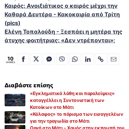
Καιρός: Ανοιξιάτικος ο καιρός μέχρι την
Καθαρά Δευτέρα - Κακοκαιρία από Τρίτη
(pics)
Ελένη Τοπαλούδη - Ξεσπάει η μητέρα της
άτυχης φοιτήτριας: «Δεν ντρέπονται»;
10
SHARES
Διαβάστε επίσης
«Εγκληματικά λάθη και παραλείψεις»
καταγγέλλει η Συντονιστική των
Κατοίκων στο Μάτι
«Κόλαφος» το πόρισμα των εισαγγελέων
για την τραγωδία στο Μάτι
Οργή στο Μάτι - Χαμός στην εκπομπή του