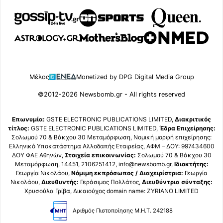
Μέλος
Monetized by DPG Digital Media Group
©2012-2026 Newsbomb.gr - All rights reserved
Επωνυμία:
GSTE ELECTRONIC PUBLICATIONS LIMITED,
Διακριτικός
τίτλος:
GSTE ELECTRONIC PUBLICATIONS LIMITED,
Έδρα Επιχείρησης:
Σολωμού 70 & Βάκχου 30 Μεταμόρφωση, Νομική μορφή επιχείρησης:
Ελληνικό Υποκατάστημα Αλλοδαπής Εταιρείας, ΑΦΜ – ΔΟΥ: 997434600
ΔΟΥ ΦΑΕ Αθηνών,
Στοιχεία επικοινωνίας:
Σολωμού 70 & Βάκχου 30
Μεταμόρφωση, 14451, 2106251412, info@newsbomb.gr,
Ιδιοκτήτης:
Γεωργία Νικολάου,
Νόμιμη εκπρόσωπος / Διαχειρίστρια:
Γεωργία
Νικολάου,
Διευθυντής:
Γεράσιμος Πολλάτος,
Διευθύντρια σύνταξης:
Χρυσούλα Γρίβα, Δικαιούχος domain name: ZYRIANO LIMITED
Αριθμός Πιστοποίησης Μ.Η.Τ. 242188