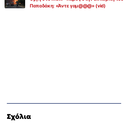
Παπαδάκη: «Άντε γαμ@@@» (vid)
Σχόλια