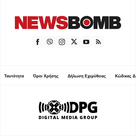
Ταυτότητα
Όροι Χρήσης
Δήλωση Εχεμύθειας
Κώδικας Δ