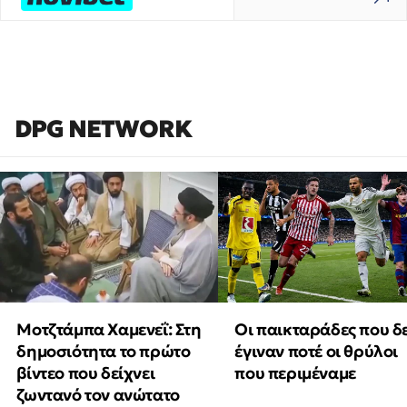
DPG NETWORK
Μοτζτάμπα Χαμενεΐ: Στη
Οι παικταράδες που δ
δημοσιότητα το πρώτο
έγιναν ποτέ οι θρύλοι
βίντεο που δείχνει
που περιμέναμε
ζωντανό τον ανώτατο