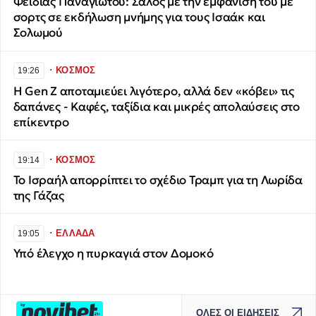
Φειδίας Παναγιώτου: Σάλος με την εμφάνισή του με
σορτς σε εκδήλωση μνήμης για τους Ισαάκ και
Σολωμού
∙
ΚΟΣΜΟΣ
19:26
Η Gen Z αποταμιεύει λιγότερο, αλλά δεν «κόβει» τις
δαπάνες - Καφές, ταξίδια και μικρές απολαύσεις στο
επίκεντρο
∙
ΚΟΣΜΟΣ
19:14
Το Ισραήλ απορρίπτει το σχέδιο Τραμπ για τη Λωρίδα
της Γάζας
∙
ΕΛΛΑΔΑ
19:05
Υπό έλεγχο η πυρκαγιά στον Δομοκό
ΟΛΕΣ ΟΙ ΕΙΔΗΣΕΙΣ