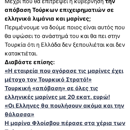
Μέχρι πού θα επιτρέψει η κυβέρνηση
την
απόβαση Τούρκων επιχειρηματιών σε
ελληνικά λιμάνια και μαρίνες;
Περιμένουμε να δούμε ποιος είναι αυτός που
θα υψώσει το ανάστημά του και θα πει στην
Τουρκία ότι η Ελλάδα δεν ξεπουλιέται και δεν
κατακτιέται.
Διαβάστε επίσης:
«Η εταιρεία που αγόρασε τις μαρίνες έχει
μέτοχο τον Τουρκικό Στρατό!»
Τουρκική «απόβαση» σε όλες τις
ελληνικές μαρίνες με 20 εκατ. ευρώ!
«Οι Ελληνες θα πουλήσουν ακόμα και την
θάλασσα»
Η μαρίνα Φλοίσβου πέρασε στα χέρια των