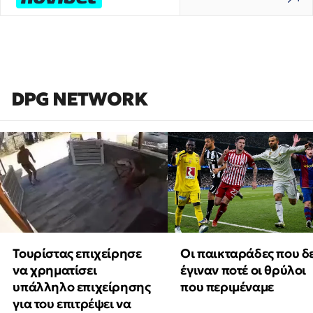
DPG NETWORK
Τουρίστας επιχείρησε
Οι παικταράδες που δ
να χρηματίσει
έγιναν ποτέ οι θρύλοι
υπάλληλο επιχείρησης
που περιμέναμε
για του επιτρέψει να