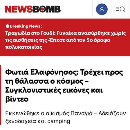
Breaking News:
Τραγωδία στο Γουδί: Γυναίκα ανασύρθηκε χωρίς
τις αισθήσεις της -Έπεσε από τον 5ο όροφο
πολυκατοικίας
Φωτιά Ελαφόνησος: Τρέχει προς
τη θάλασσα ο κόσμος –
Συγκλονιστικές εικόνες και
βίντεο
Εκκενώθηκε ο οικισμός Παναγιά – Αδειάζουν
ξενοδοχεία και camping