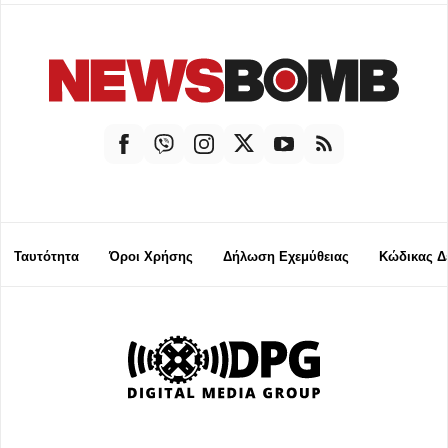
Ταυτότητα
Όροι Χρήσης
Δήλωση Εχεμύθειας
Κώδικας Δ