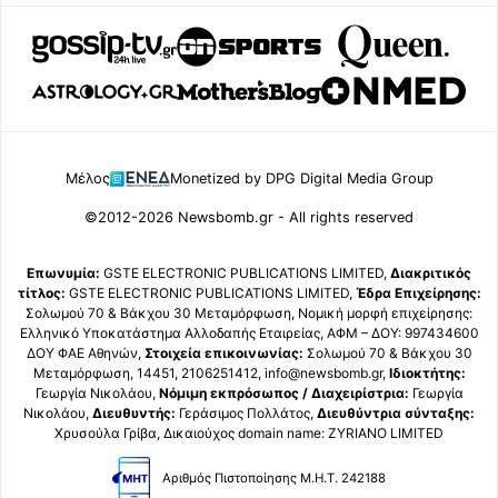
Μέλος
Monetized by DPG Digital Media Group
©2012-2026 Newsbomb.gr - All rights reserved
Επωνυμία:
GSTE ELECTRONIC PUBLICATIONS LIMITED,
Διακριτικός
τίτλος:
GSTE ELECTRONIC PUBLICATIONS LIMITED,
Έδρα Επιχείρησης:
Σολωμού 70 & Βάκχου 30 Μεταμόρφωση, Νομική μορφή επιχείρησης:
Ελληνικό Υποκατάστημα Αλλοδαπής Εταιρείας, ΑΦΜ – ΔΟΥ: 997434600
ΔΟΥ ΦΑΕ Αθηνών,
Στοιχεία επικοινωνίας:
Σολωμού 70 & Βάκχου 30
Μεταμόρφωση, 14451, 2106251412, info@newsbomb.gr,
Ιδιοκτήτης:
Γεωργία Νικολάου,
Νόμιμη εκπρόσωπος / Διαχειρίστρια:
Γεωργία
Νικολάου,
Διευθυντής:
Γεράσιμος Πολλάτος,
Διευθύντρια σύνταξης:
Χρυσούλα Γρίβα, Δικαιούχος domain name: ZYRIANO LIMITED
Αριθμός Πιστοποίησης Μ.Η.Τ. 242188