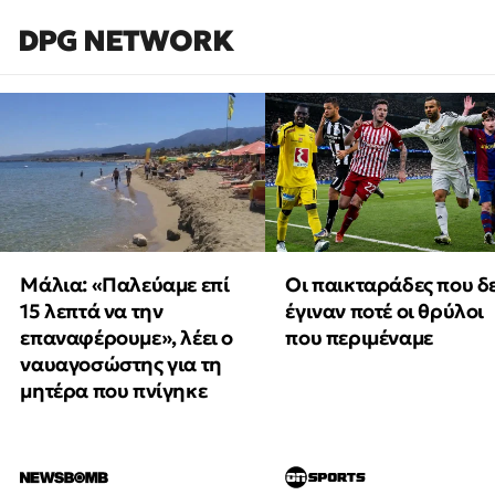
DPG NETWORK
Μάλια: «Παλεύαμε επί
Οι παικταράδες που δ
15 λεπτά να την
έγιναν ποτέ οι θρύλοι
επαναφέρουμε», λέει ο
που περιμέναμε
ναυαγοσώστης για τη
μητέρα που πνίγηκε