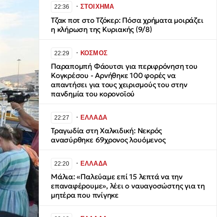
∙
ΣΤΟΙΧΗΜΑ
22:36
Τζακ ποτ στο Τζόκερ: Πόσα χρήματα μοιράζει
η κλήρωση της Κυριακής (9/8)
∙
ΚΟΣΜΟΣ
22:29
Παραπομπή Φάουτσι για περιφρόνηση του
Κογκρέσου - Αρνήθηκε 100 φορές να
απαντήσει για τους χειρισμούς του στην
πανδημία του κορονοϊού
∙
ΕΛΛΑΔΑ
22:27
Τραγωδία στη Χαλκιδική: Νεκρός
ανασύρθηκε 69χρονος λουόμενος
∙
ΕΛΛΑΔΑ
22:20
Μάλια: «Παλεύαμε επί 15 λεπτά να την
επαναφέρουμε», λέει ο ναυαγοσώστης για τη
μητέρα που πνίγηκε