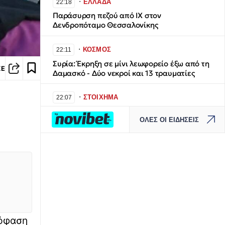
∙
ΕΛΛΑΔΑ
22:18
Παράσυρση πεζού από ΙΧ στον
Δενδροπόταμο Θεσσαλονίκης
∙
ΚΟΣΜΟΣ
22:11
Συρία: Έκρηξη σε μίνι λεωφορείο έξω από τη
ΣΕ
Δαμασκό - Δύο νεκροί και 13 τραυματίες
∙
ΣΤΟΙΧΗΜΑ
22:07
Κλήρωση Τζόκερ 6/8/2025: Αυτοί είναι οι
ΟΛΕΣ ΟΙ ΕΙΔΗΣΕΙΣ
αριθμοί που κερδίζουν 2.500.000 ευρώ
∙
ΕΛΛΑΔΑ
21:58
ΓΣΕΕ: Πώς αμείβονται οι εργαζόμενοι για την
αργία του Δεκαπενταύγουστου
∙
ΕΛΛΑΔΑ
21:51
Σύγκρουση ελικοπτέρων στην Ψάθα: Στα
«χέρια» της ΕΛΑΣ το αμοντάριστο βίντεο του
πόφαση