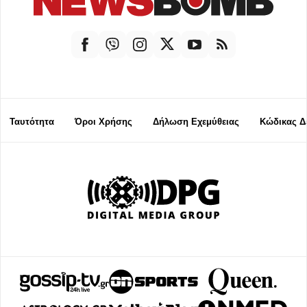
Ταυτότητα
Όροι Χρήσης
Δήλωση Εχεμύθειας
Κώδικας Δ