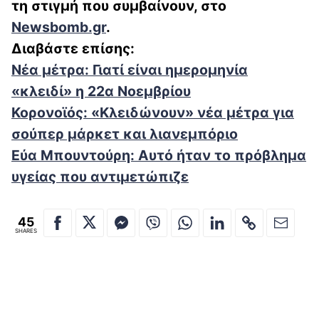
τη στιγμή που συμβαίνουν, στο
Newsbomb.gr
.
Διαβάστε επίσης:
Νέα μέτρα: Γιατί είναι ημερομηνία
«κλειδί» η 22α Νοεμβρίου
Κορονοϊός: «Κλειδώνουν» νέα μέτρα για
σούπερ μάρκετ και λιανεμπόριο
Εύα Μπουντούρη: Αυτό ήταν το πρόβλημα
υγείας που αντιμετώπιζε
45
SHARES