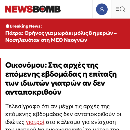
Breaking News:
Πάτρα: Θρήνος για μωράκι μόλις 8 ημερών –
Νοσηλευόταν στη ΜΕΘ Νεογνών
Οικονόμου: Στις αρχές της
επόμενης εβδομάδας η επίταξη
των ιδιωτών γιατρών αν δεν
ανταποκριθούν
Τελεσίγραφο ότι αν μέχρι τις αρχές της
επόμενης εβδομάδας δεν ανταποκριθούν οι
ιδιώτες
γιατροί
στο κάλεσμα για ενίσχυση
του γιατρού θα ενεργοποιηθεί το μέτρο της