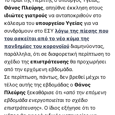
Θάνος Πλεύρης
, απηύθνε έκκληση στους
ιδιώτες γιατρούς
να ανταποκριθούν στο
κάλεσμα του
υπουργείου Υγείας
για να
συνδράμουν στο ΕΣΥ
λόγω της πίεσης που
του ασκείται από το νέο κύμα της
πανδημίας του κορονοϊού
διαμηνύοντας,
παράλληλα, ότι σε διαφορετική περίπτωση το
σχέδιο της
επιστράτευσης
θα προχωρήσει
από την ερχόμενη εβδομάδα.
Σε περίπτωση, πάντως, δεν βρεθεί μέχρι το
τέλος αυτής της εβδομάδας ο
Θάνος
Πλεύρης
ξεκαθάρισε ότι «
από την επόμενη
εβδομάδα ενεργοποιείται το σχέδιο
επιστράτευσης
». Ο ίδιος εξήγησε ότι το