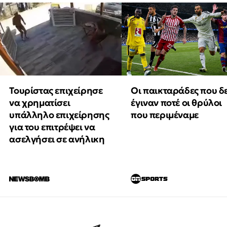
Τουρίστας επιχείρησε
Οι παικταράδες που δ
να χρηματίσει
έγιναν ποτέ οι θρύλοι
υπάλληλο επιχείρησης
που περιμέναμε
για του επιτρέψει να
ασελγήσει σε ανήλικη