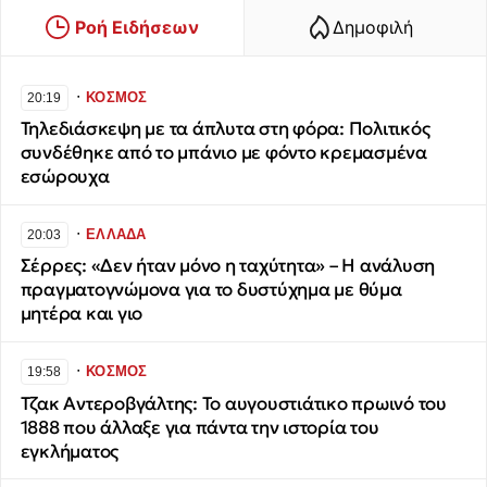
Ροή Ειδήσεων
Δημοφιλή
∙
ΚΟΣΜΟΣ
20:19
Τηλεδιάσκεψη με τα άπλυτα στη φόρα: Πολιτικός
συνδέθηκε από το μπάνιο με φόντο κρεμασμένα
εσώρουχα
∙
ΕΛΛΑΔΑ
20:03
Σέρρες: «Δεν ήταν μόνο η ταχύτητα» – Η ανάλυση
πραγματογνώμονα για το δυστύχημα με θύμα
μητέρα και γιο
∙
ΚΟΣΜΟΣ
19:58
Τζακ Αντεροβγάλτης: To αυγουστιάτικο πρωινό του
1888 που άλλαξε για πάντα την ιστορία του
εγκλήματος