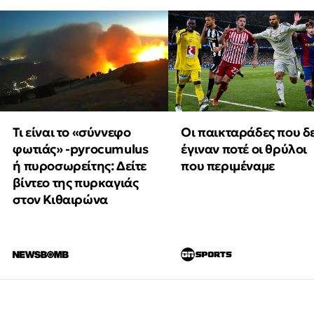
Τι είναι το «σύννεφο
Οι παικταράδες που δ
φωτιάς» -pyrocumulus
έγιναν ποτέ οι θρύλοι
ή πυροσωρείτης: Δείτε
που περιμέναμε
βίντεο της πυρκαγιάς
στον Κιθαιρώνα