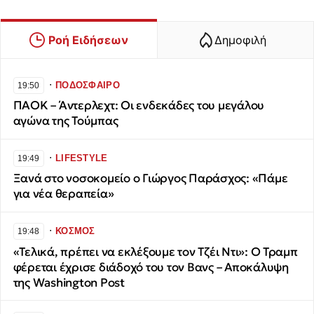
Ροή Ειδήσεων
Δημοφιλή
∙
ΠΟΔΟΣΦΑΙΡΟ
19:50
ΠΑΟΚ – Άντερλεχτ: Οι ενδεκάδες του μεγάλου
αγώνα της Τούμπας
∙
LIFESTYLE
19:49
Ξανά στο νοσοκομείο ο Γιώργος Παράσχος: «Πάμε
για νέα θεραπεία»
∙
ΚΟΣΜΟΣ
19:48
«Τελικά, πρέπει να εκλέξουμε τον Τζέι Ντι»: Ο Τραμπ
φέρεται έχρισε διάδοχό του τον Βανς – Αποκάλυψη
της Washington Post