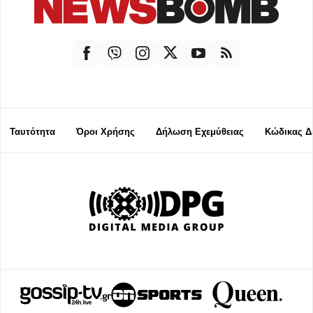
Ταυτότητα
Όροι Χρήσης
Δήλωση Εχεμύθειας
Κώδικας Δ